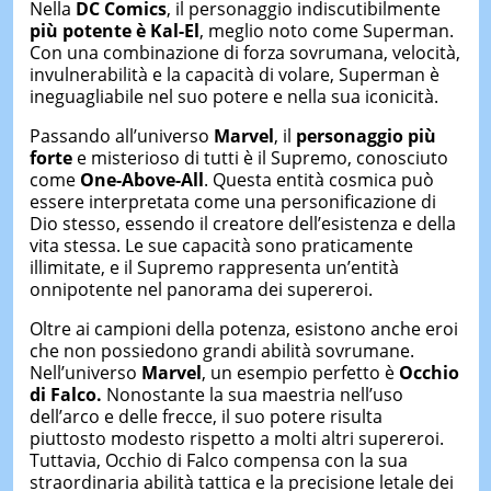
Nella
DC Comics
, il personaggio indiscutibilmente
più potente è Kal-El
, meglio noto come Superman.
Con una combinazione di forza sovrumana, velocità,
invulnerabilità e la capacità di volare, Superman è
ineguagliabile nel suo potere e nella sua iconicità.
Passando all’universo
Marvel
, il
personaggio più
forte
e misterioso di tutti è il Supremo, conosciuto
come
One-Above-All
. Questa entità cosmica può
essere interpretata come una personificazione di
Dio stesso, essendo il creatore dell’esistenza e della
vita stessa. Le sue capacità sono praticamente
illimitate, e il Supremo rappresenta un’entità
onnipotente nel panorama dei supereroi.
Oltre ai campioni della potenza, esistono anche eroi
che non possiedono grandi abilità sovrumane.
Nell’universo
Marvel
, un esempio perfetto è
Occhio
di Falco.
Nonostante la sua maestria nell’uso
dell’arco e delle frecce, il suo potere risulta
piuttosto modesto rispetto a molti altri supereroi.
Tuttavia, Occhio di Falco compensa con la sua
straordinaria abilità tattica e la precisione letale dei