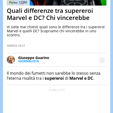
&
Fonte: 123RF
TEST
Quali differenze tra supereroi
MUSIC
Marvel e DC? Chi vincerebbe
&
SPETT
Vi siete mai chiesti quali sono le differenze tra i supereroi
Marvel e quelli DC? Scopriamo chi vincerebbe in uno
LE
scontro.
NOTIZI
DI
OGGI
16/05/23 19:17
LE
Giuseppe Guarino
NOTIZI
GIORNALISTA
DI
Ph(D) in Diritto Comparato e processi di
IERI
integrazione e attivo nel campo della ricerca, in
Il mondo dei fumetti non sarebbe lo stesso senza
CONTAT
particolare sulla Storia contemporanea di America
l’eterna rivalità tra i
supereroi
di
Marvel e DC
.
Latina e Spagna. Collabora con numerose testate ed
è presidente dell'Associazione Culturale "La
Biblioteca del Sannio".