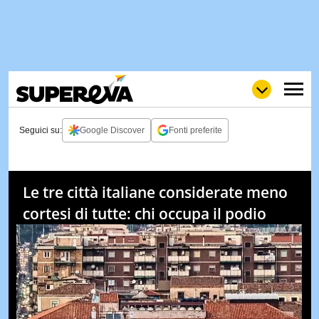
Seguici su:
Google Discover
Fonti preferite
NEWS
LOL
GULP
LOVE
Le tre città italiane considerate meno
STORIE
cortesi di tutte: chi occupa il podio
VIDEO
WOW
POP
CURIOS
CINEM
& TV
QUIZ