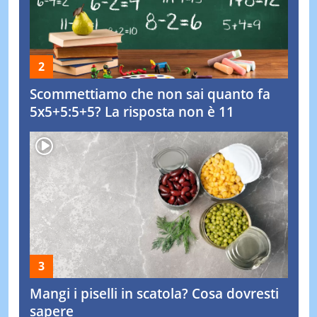
Scommettiamo che non sai quanto fa
5x5+5:5+5? La risposta non è 11
Mangi i piselli in scatola? Cosa dovresti
sapere