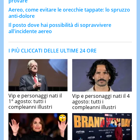
provare
Aereo, come evitare le orecchie tappate: lo spruzzo
anti-dolore
Il posto dove hai possibilità di sopravvivere
all'incidente aereo
I PIÙ CLICCATI DELLE ULTIME 24 ORE
Vip e personaggi nati il
Vip e personaggi nati il 4
1° agosto: tutti i
agosto: tutti i
compleanni illustri
compleanni illustri