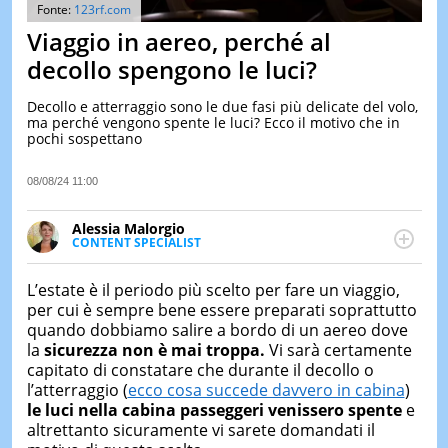
&
Fonte:
123rf.com
TEST
Viaggio in aereo, perché al
MUSIC
decollo spengono le luci?
&
SPETT
Decollo e atterraggio sono le due fasi più delicate del volo,
ma perché vengono spente le luci? Ecco il motivo che in
LE
pochi sospettano
NOTIZI
DI
OGGI
08/08/24 11:00
LE
Alessia Malorgio
NOTIZI
CONTENT SPECIALIST
DI
Ha conseguito un Master in Marketing Management
IERI
e Google Digital Training su Marketing digitale. Si
L’estate è il periodo più scelto per fare un viaggio,
CONTAT
occupa della creazione di contenuti in ottica SEO e
per cui è sempre bene essere preparati soprattutto
dello sviluppo di strategie marketing attraverso
quando dobbiamo salire a bordo di un aereo dove
canali digitali.
la
sicurezza non è mai troppa.
Vi sarà certamente
capitato di constatare che durante il decollo o
l’atterraggio (
ecco cosa succede davvero in cabina
)
le luci nella cabina passeggeri venissero spente
e
altrettanto sicuramente vi sarete domandati il