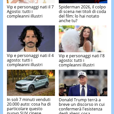
Vip e personaggi nati il 7
Spiderman 2026, il colpo
Agosto: tutti i
di scena nei titoli di coda
compleanni illustri
del film: lo hai notato
anche tu?
Vip e personaggi nati il 4
Vip e personaggi nati l'8
agosto: tutti i
agosto: tutti i
compleanni illustri
compleanni illustri
In soli 7 minuti venduti
Donald Trump terrà a
20.000 auto: cosa ha di
breve un discorso in cui
particolare questo
confermerà l'esistenza
nuovo SUV cinese
degli alieni: cosa ...