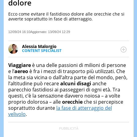
dolore
LE
NOTIZI
Ecco come evitare il fastidioso dolore alle orecchie che si
DI
avverte soprattutto in fase di atterraggio.
OGGI
12/09/24 16:10
Aggiornato:
13/09/24 12:29
LE
NOTIZI
DI
Alessia Malorgio
IERI
CONTENT SPECIALIST
Ha conseguito un Master in Marketing Management
CONTAT
e Google Digital Training su Marketing digitale. Si
Viaggiare
è una delle passioni di milioni di persone
occupa della creazione di contenuti in ottica SEO e
e l’
aereo
è fra i mezzi di trasporto più utilizzati. Che
dello sviluppo di strategie marketing attraverso
la meta sia vicina o dall’altra parte del mondo, però,
canali digitali.
l’altitudine può recare
alcuni disagi
anche
parecchio fastidiosi ai passeggeri di ogni età. Tra
questi, c’è la sensazione davvero noiosa – a volte
proprio dolorosa – alle
orecchie
che si percepisce
soprattutto durante
la fase di atterraggio del
velivolo
.