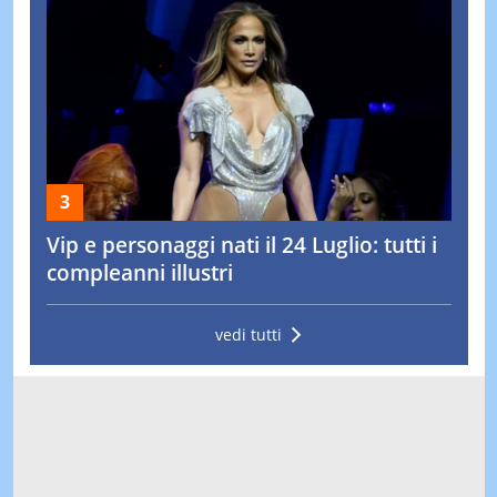
Vip e personaggi nati il 24 Luglio: tutti i
compleanni illustri
vedi tutti