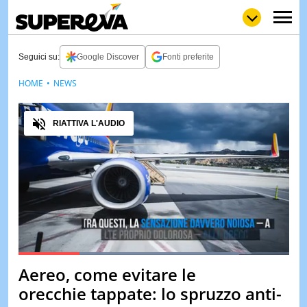
Seguici su:
Google Discover
Fonti preferite
HOME
NEWS
NEWS
LOL
GULP
LOVE
Audio
STORIE
RIATTIVA L'AUDIO
VIDEO
WOW
POP
CURIOS
CINEM
& TV
QUIZ
&
TEST
Loaded
:
81.75%
Aereo, come evitare le
Pause
Unmute
MUSIC
orecchie tappate: lo spruzzo anti-
&
SPETT