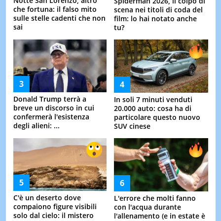
Notte San Lorenzo, altro
Spiderman 2026, il colpo di
che fortuna: il falso mito
scena nei titoli di coda del
sulle stelle cadenti che non
film: lo hai notato anche
sai
tu?
Donald Trump terrà a
In soli 7 minuti venduti
breve un discorso in cui
20.000 auto: cosa ha di
confermerà l'esistenza
particolare questo nuovo
degli alieni: ...
SUV cinese
C'è un deserto dove
L'errore che molti fanno
compaiono figure visibili
con l'acqua durante
solo dal cielo: il mistero
l'allenamento (e in estate è