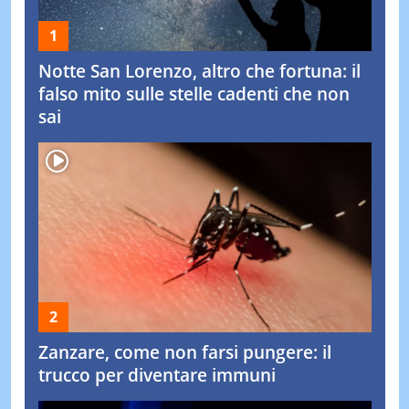
Notte San Lorenzo, altro che fortuna: il
falso mito sulle stelle cadenti che non
sai
Zanzare, come non farsi pungere: il
trucco per diventare immuni