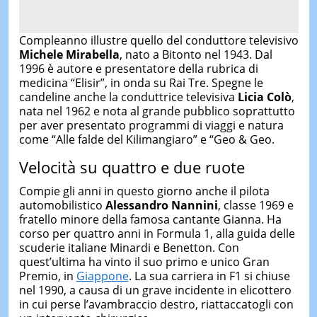
Compleanno illustre quello del conduttore televisivo
Michele Mirabella
, nato a Bitonto nel 1943. Dal
1996 è autore e presentatore della rubrica di
medicina “Elisir”, in onda su Rai Tre. Spegne le
candeline anche la conduttrice televisiva
Licia Colò
,
nata nel 1962 e nota al grande pubblico soprattutto
per aver presentato programmi di viaggi e natura
come “Alle falde del Kilimangiaro” e “Geo & Geo.
Velocità su quattro e due ruote
Compie gli anni in questo giorno anche il pilota
automobilistico
Alessandro Nannini
, classe 1969 e
fratello minore della famosa cantante Gianna. Ha
corso per quattro anni in Formula 1, alla guida delle
scuderie italiane Minardi e Benetton. Con
quest’ultima ha vinto il suo primo e unico Gran
Premio, in
Giappone
. La sua carriera in F1 si chiuse
nel 1990, a causa di un grave incidente in elicottero
in cui perse l’avambraccio destro, riattaccatogli con