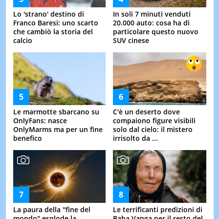
Lo 'strano' destino di
In soli 7 minuti venduti
Franco Baresi: uno scarto
20.000 auto: cosa ha di
che cambiò la storia del
particolare questo nuovo
calcio
SUV cinese
Le marmotte sbarcano su
C'è un deserto dove
OnlyFans: nasce
compaiono figure visibili
OnlyMarms ma per un fine
solo dal cielo: il mistero
benefico
irrisolto da ...
La paura della "fine del
Le terrificanti predizioni di
mondo" esplode la
Baba Vanga per il resto del