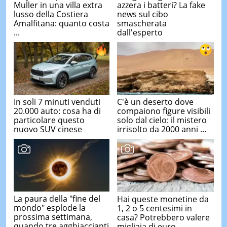
Muller in una villa extra
azzera i batteri? La fake
lusso della Costiera
news sul cibo
Amalfitana: quanto costa
smascherata
...
dall'esperto
In soli 7 minuti venduti
C'è un deserto dove
20.000 auto: cosa ha di
compaiono figure visibili
particolare questo
solo dal cielo: il mistero
nuovo SUV cinese
irrisolto da 2000 anni ...
La paura della "fine del
Hai queste monetine da
mondo" esplode la
1, 2 o 5 centesimi in
prossima settimana,
casa? Potrebbero valere
quando tre agghiaccianti
migliaia di euro