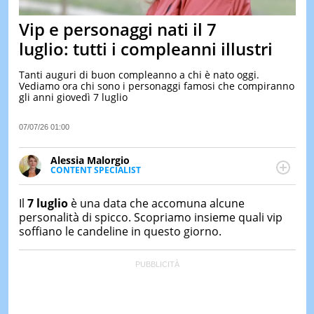
&
TEST
Vip e personaggi nati il 7
MUSIC
luglio: tutti i compleanni illustri
&
SPETT
Tanti auguri di buon compleanno a chi è nato oggi.
Vediamo ora chi sono i personaggi famosi che compiranno
LE
gli anni giovedì 7 luglio
NOTIZI
DI
OGGI
07/07/26 01:00
LE
Alessia Malorgio
NOTIZI
CONTENT SPECIALIST
DI
Ha conseguito un Master in Marketing Management
IERI
e Google Digital Training su Marketing digitale. Si
Il
7 luglio
è una data che accomuna alcune
CONTAT
occupa della creazione di contenuti in ottica SEO e
personalità di spicco. Scopriamo insieme quali vip
dello sviluppo di strategie marketing attraverso
soffiano le candeline in questo giorno.
canali digitali.