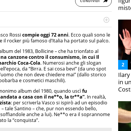
figur
CONDIVIDI
miste
online dedicato a trend, curiosità, entertainment e “feel-
a soprattutto per la GenZ, molto “social” e sempre in
Vasco Rossi
compie oggi 72 anni
. Ecco quali sono le
e tendenze del momento ai fatti più strani alle scoperte
 il rocker più famoso d’Italia ha portato sul palco.
scoprire ogni giorno”
lbum del 1983, Bollicine – che ha trionfato al
u
na canzone contro il consumismo, in cui Il
 marchio Coca-Cola
. Numerosi anche gli slogan
dell’epoca, da “Birra. E sai cosa bevi” (da uno spot
Ilar
’uomo che non deve chiedere mai” (dallo storico
pobarba e cosmetici maschili).
in un
Costi
’omonimo album del 1980, quando uscì
fu
 andata a casa con il ne**o, la tr**a”
. In realtà,
zista
: per scriverla Vasco si ispirò ad un episodio
 – tale Santino – che, pur non essendo bello,
(soffiandole anche a lui). Ne**o era il soprannome
ato la “conquista”.