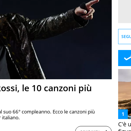
SEGU
ossi, le 10 canzoni più
 al suo 66° compleanno. Ecco le canzoni più
 italiano.
C'è 