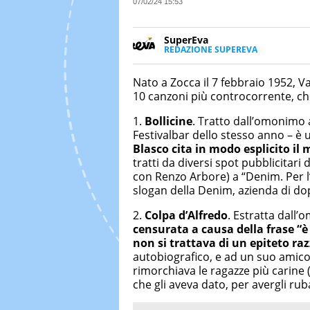
07/02/24 15:53
SuperEva
REDAZIONE SUPEREVA
FACEBOOK
SuperEva è il magazine di Italia
good news”. Pensato per tutti m
Nato a Zocca il 7 febbraio 1952, 
cerca di notizie originali. Dall
10 canzoni più controcorrente, che
più divertenti: mille storie da 
1.
Bollicine
. Tratto dall’omonimo a
Festivalbar dello stesso anno – è 
Blasco cita in modo esplicito il
tratti da diversi spot pubblicitari 
con Renzo Arbore) a “Denim. Per l
slogan della Denim, azienda di do
2.
Colpa d’Alfredo
. Estratta dall
censurata a causa della frase “è
non si trattava di un epiteto raz
autobiografico, e ad un suo amico
rimorchiava le ragazze più carine 
che gli aveva dato, per avergli rub