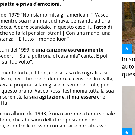
a piatta e priva d’emozioni
.
m del 1979 “Non siamo mica gli americani!”, Vasco
ta mentre sua mamma cucinava, pensando ad una
occa. A dare scandalo, in questo caso, fu
l’atto di
lche volta fai pensieri strani | Con una mano, una
stanza | E tutto il mondo fuori”.
lbum del 1999, è
una canzone estremamente
sederti | Sulla poltrona di casa mia” canta. E poi
In s
sul tuo volto”.
auto
almente forte, il titolo, che la casa discografica si
ques
 disco, per il timore di denunce e censure. In realtà,
vera e propria: la famiglia è in serio pericolo, può
 questo brano, Vasco Rossi testimonia tutta la sua
n serenità,
la sua agitazione, il malessere
che
 lui.
onimo album del 1993, è una canzone a tema sociale
otenti, che abusano della loro posizione per
poli, e contro le missioni umanitarie portate avanti