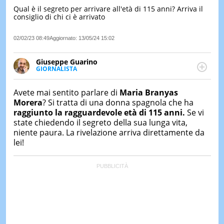
Qual è il segreto per arrivare all'età di 115 anni? Arriva il
LE
consiglio di chi ci è arrivato
NOTIZI
DI
OGGI
02/02/23 08:49
Aggiornato:
13/05/24 15:02
LE
Giuseppe Guarino
NOTIZI
GIORNALISTA
DI
Ph(D) in Diritto Comparato e processi di
IERI
integrazione e attivo nel campo della ricerca, in
Avete mai sentito parlare di
Maria Branyas
particolare sulla Storia contemporanea di America
CONTAT
Morera
? Si tratta di una donna spagnola che ha
Latina e Spagna. Collabora con numerose testate ed
raggiunto la ragguardevole età di 115 anni.
Se vi
è presidente dell'Associazione Culturale "La
state chiedendo il segreto della sua lunga vita,
Biblioteca del Sannio".
niente paura. La rivelazione arriva direttamente da
lei!