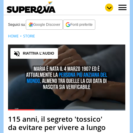
Seguici su:
Google Discover
Fonti preferite
HOME
STORIE
NEWS
LOL
GULP
LOVE
Audio
STORIE
RIATTIVA L'AUDIO
VIDEO
WOW
POP
CURIOS
CINEM
& TV
QUIZ
&
TEST
Loaded
:
82.32%
115 anni, il segreto 'tossico'
Pause
Unmute
MUSIC
da evitare per vivere a lungo
&
SPETT