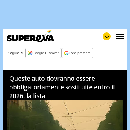
Seguici su:
Google Discover
Fonti preferite
NEWS
LOL
GULP
LOVE
Queste auto dovranno essere
STORIE
obbligatoriamente sostituite entro il
VIDEO
2026: la lista
WOW
POP
CURIOS
CINEM
& TV
QUIZ