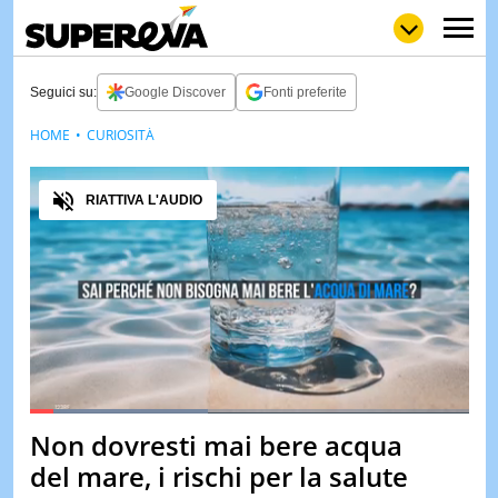
Seguici su:
Google Discover
Fonti preferite
HOME
CURIOSITÀ
NEWS
LOL
GULP
LOVE
Audio
STORIE
RIATTIVA L'AUDIO
VIDEO
WOW
POP
CURIOS
CINEM
& TV
QUIZ
&
TEST
Loaded
:
40.61%
Non dovresti mai bere acqua
Pause
Unmute
MUSIC
del mare, i rischi per la salute
&
SPETT