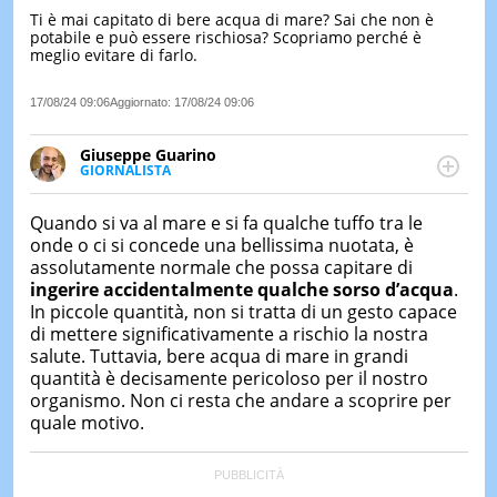
Ti è mai capitato di bere acqua di mare? Sai che non è
LE
potabile e può essere rischiosa? Scopriamo perché è
NOTIZI
meglio evitare di farlo.
DI
OGGI
17/08/24 09:06
Aggiornato:
17/08/24 09:06
LE
NOTIZI
Giuseppe Guarino
DI
GIORNALISTA
IERI
Ph(D) in Diritto Comparato e processi di
integrazione e attivo nel campo della ricerca, in
CONTAT
Quando si va al mare e si fa qualche tuffo tra le
particolare sulla Storia contemporanea di America
onde o ci si concede una bellissima nuotata, è
Latina e Spagna. Collabora con numerose testate ed
assolutamente normale che possa capitare di
è presidente dell'Associazione Culturale "La
ingerire accidentalmente qualche sorso d’acqua
.
Biblioteca del Sannio".
In piccole quantità, non si tratta di un gesto capace
di mettere significativamente a rischio la nostra
salute. Tuttavia, bere acqua di mare in grandi
quantità è decisamente pericoloso per il nostro
organismo. Non ci resta che andare a scoprire per
quale motivo.