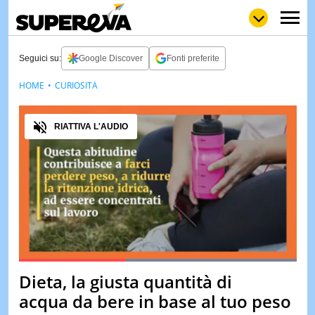
Seguici su:
Google Discover
Fonti preferite
HOME
CURIOSITÀ
NEWS
LOL
GULP
LOVE
Audio
STORIE
RIATTIVA L'AUDIO
VIDEO
WOW
POP
CURIOS
CINEM
& TV
QUIZ
&
TEST
Loaded
:
100.00%
Dieta, la giusta quantità di
Pause
Unmute
MUSIC
acqua da bere in base al tuo peso
&
SPETT