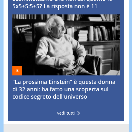
5x5+5:5+5? La risposta non è 11
"La prossima Einstein" è questa donna
di 32 anni: ha fatto una scoperta sul
codice segreto dell'universo
vedi tutti