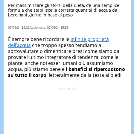
Per massimizzare gli sforzi della dieta, c’è una semplice
LE
formula che stabilisce la corretta quantità di acqua da
NOTIZI
bere ogni giorno in base al peso
DI
OGGI
06/08/24 12:22
Aggiornato:
07/08/24 15:58
LE
NOTIZI
È sempre bene ricordare le
infinite proprietà
DI
dell’acqua
che troppo spesso tendiamo a
IERI
sottovalutare o dimenticare presi come siamo dal
provare l’ultimo integratore di tendenza: come le
CONTAT
piante, anche noi esseri umani più assumiamo
acqua, più stiamo bene e
i benefici si ripercuotono
su tutto il corpo
, letteralmente dalla testa ai piedi.