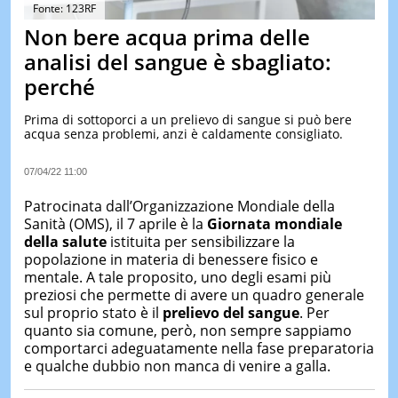
&
Fonte: 123RF
TEST
Non bere acqua prima delle
MUSIC
analisi del sangue è sbagliato:
&
perché
SPETT
LE
Prima di sottoporci a un prelievo di sangue si può bere
NOTIZI
acqua senza problemi, anzi è caldamente consigliato.
DI
OGGI
07/04/22 11:00
LE
NOTIZI
Patrocinata dall’Organizzazione Mondiale della
DI
Sanità (OMS), il 7 aprile è la
Giornata mondiale
IERI
della salute
istituita per sensibilizzare la
popolazione in materia di benessere fisico e
CONTAT
mentale. A tale proposito, uno degli esami più
preziosi che permette di avere un quadro generale
sul proprio stato è il
prelievo del sangue
. Per
quanto sia comune, però, non sempre sappiamo
comportarci adeguatamente nella fase preparatoria
e qualche dubbio non manca di venire a galla.