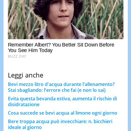
Leggi anche
Bevi mezzo litro d'acqua durante l'allenamento?
Stai sbagliando: l'errore che fai (e non lo sai)
Evita questa bevanda estiva, aumenta il rischio di
disidratazione
Cosa succede se bevi acqua al limone ogni giorno
Bere troppa acqua può invecchiare: n. bicchieri
ideale al giorno