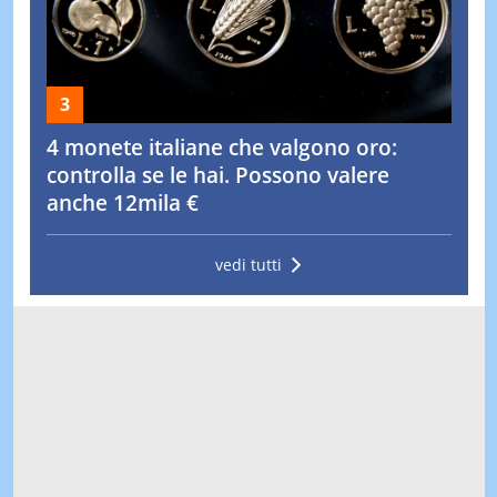
4 monete italiane che valgono oro:
controlla se le hai. Possono valere
anche 12mila €
vedi tutti