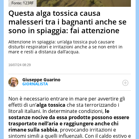
&
Fonte: 123RF
TEST
Questa alga tossica causa
MUSIC
malesseri tra i bagnanti anche se
&
sono in spiaggia: fai attenzione
SPETT
LE
Attenzione in spiaggia: un’alga tossica può causare
NOTIZI
disturbi respiratori e irritazioni anche a se non entri in
DI
mare e resti a distanza dall’acqua.
OGGI
LE
16/07/24 08:29
NOTIZI
DI
Giuseppe Guarino
IERI
GIORNALISTA
Ph(D) in Diritto Comparato e processi di
CONTAT
integrazione e attivo nel campo della ricerca, in
Non è necessario entrare in mare per avvertire gli
particolare sulla Storia contemporanea di America
effetti di un’
alga tossica
che sta terrorizzando i
Latina e Spagna. Collabora con numerose testate ed
litorali italiani. In determinate condizioni,
le
è presidente dell'Associazione Culturale "La
sostanze
nocive da essa
prodotte possono essere
Biblioteca del Sannio".
trasportate nell’aria e raggiungere anche chi
rimane sulla sabbia
, provocando irritazioni e
sintomi simili a quelli influenzali. Con il caldo estivo e