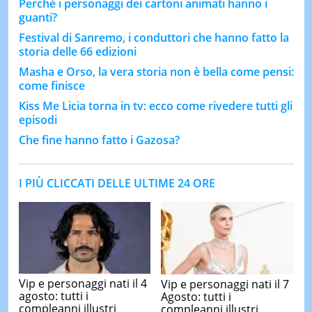
Perché i personaggi dei cartoni animati hanno i
guanti?
Festival di Sanremo, i conduttori che hanno fatto la
storia delle 66 edizioni
Masha e Orso, la vera storia non è bella come pensi:
come finisce
Kiss Me Licia torna in tv: ecco come rivedere tutti gli
episodi
Che fine hanno fatto i Gazosa?
I PIÙ CLICCATI DELLE ULTIME 24 ORE
Vip e personaggi nati il 4
Vip e personaggi nati il 7
agosto: tutti i
Agosto: tutti i
compleanni illustri
compleanni illustri