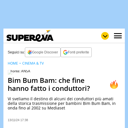
Seguici su:
Google Discover
Fonti preferite
HOME
CINEMA & TV
NEWS
Fonte: ANSA
LOL
GULP
LOVE
Bim Bum Bam: che fine
STORIE
hanno fatto i conduttori?
VIDEO
Vi sveliamo il destino di alcuni dei conduttori più amati
WOW
POP
CURIOS
della storica trasmissione per bambini Bim Bum Bam, in
onda fino al 2002 su Mediaset
CINEM
& TV
13/11/24 17:38
QUIZ