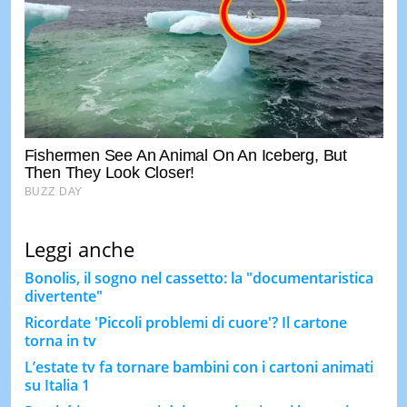
Leggi anche
Bonolis, il sogno nel cassetto: la "documentaristica
divertente"
Ricordate 'Piccoli problemi di cuore'? Il cartone
torna in tv
L’estate tv fa tornare bambini con i cartoni animati
su Italia 1