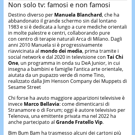
Non solo tv: famosi e non famosi
Destino diverso per
Manuela Blanchard
, che ha
abbandonato il grande schermo sin dal lontano
1983 e si è dedicata a lungo a cure mediche orientali
in molte palestre e centri, collaborando pure
con centro di terapie naturali Arca di Milano. Dagli
anni 2010 Manuela si è progressivamente
riavvicinata al
mondo dei media
, prima tramite i
social network e dal 2020 in televisione con
Tai Chi
One
, un programma in onda su DeA Junior, in cui
insegna a bambini e famiglie l’antica arte orientale,
aiutata da un pupazzo verde di nome Tino,
realizzato dalla Jim Henson Company dei Muppets di
Sesame Street
Chi forse ha avuto maggiore apparizioni televisive è
invece
Marco Bellavia
: come dimenticarsi di
Stranamore o di Forum; oggi è autore televisivo per
Telenova, una emittente privata ma nel 2022 ha
anche partecipato al
Grande Fratello Vip
.
Bim Bum Bam ha trasmesso alcuni dei cartoni più