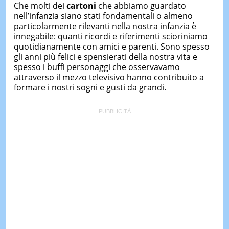
&
Che molti dei
cartoni
che abbiamo guardato
TEST
nell’infanzia siano stati fondamentali o almeno
particolarmente rilevanti nella nostra infanzia è
MUSIC
innegabile: quanti ricordi e riferimenti scioriniamo
&
quotidianamente con amici e parenti. Sono spesso
SPETT
gli anni più felici e spensierati della nostra vita e
LE
spesso i buffi personaggi che osservavamo
NOTIZI
attraverso il mezzo televisivo hanno contribuito a
DI
formare i nostri sogni e gusti da grandi.
OGGI
LE
NOTIZI
DI
IERI
CONTAT