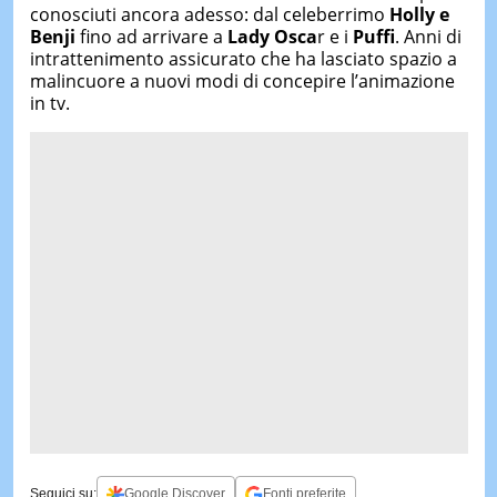
conosciuti ancora adesso: dal celeberrimo
Holly e
Benji
fino ad arrivare a
Lady Osca
r e i
Puffi
. Anni di
intrattenimento assicurato che ha lasciato spazio a
malincuore a nuovi modi di concepire l’animazione
in tv.
Seguici su:
Google Discover
Fonti preferite