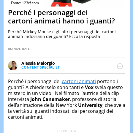
&
Fonte: 123rf.com
TEST
Perché i personaggi dei
MUSIC
cartoni animati hanno i guanti?
&
SPETT
Perché Mickey Mouse e gli altri personaggi dei cartoni
animati indossano dei guanti? Ecco la risposta
LE
NOTIZI
DI
04/09/24 16:14
OGGI
Alessia Malorgio
LE
CONTENT SPECIALIST
NOTIZI
Ha conseguito un Master in Marketing Management
DI
IERI
e Google Digital Training su Marketing digitale. Si
Perché i personaggi dei
cartoni animati
portano i
occupa della creazione di contenuti in ottica SEO e
guanti? A chiederselo sono tanti e
Vox
svela questo
CONTAT
dello sviluppo di strategie marketing attraverso
mistero in un video. Nel filmato l’autrice della clip
canali digitali.
intervista
John Canemaker
, professore di storia
dell’animazione della New York
University
, che svela
la verità sui guanti indossati dai personaggi dei
cartoni animati.