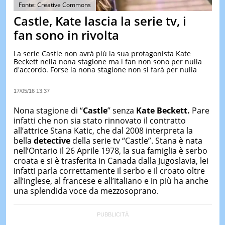
&
Fonte: Creative Commons
TEST
Castle, Kate lascia la serie tv, i
MUSIC
fan sono in rivolta
&
SPETT
La serie Castle non avrà più la sua protagonista Kate
Beckett nella nona stagione ma i fan non sono per nulla
LE
d'accordo. Forse la nona stagione non si farà per nulla
NOTIZI
DI
OGGI
17/05/16 13:37
LE
Nona stagione di “
Castle
” senza
Kate Beckett.
Pare
NOTIZI
infatti che non sia stato rinnovato il contratto
DI
all’attrice Stana Katic, che dal 2008 interpreta la
IERI
bella
detective
della serie tv “Castle”. Stana è nata
CONTAT
nell’Ontario il 26 Aprile 1978, la sua famiglia è serbo
croata e si è trasferita in Canada dalla Jugoslavia, lei
infatti parla correttamente il serbo e il croato oltre
all’inglese, al francese e all’italiano e in più ha anche
una splendida voce da mezzosoprano.