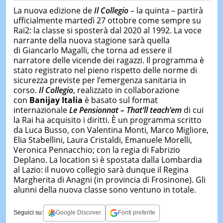
La nuova edizione de
Il Collegio
– la quinta – partirà
ufficialmente martedì 27 ottobre come sempre su
Rai2: la classe si sposterà dal 2020 al 1992. La voce
narrante della nuova stagione sarà quella
di Giancarlo Magalli, che torna ad essere il
narratore delle vicende dei ragazzi. Il programma è
stato registrato nel pieno rispetto delle norme di
sicurezza previste per l’emergenza sanitaria in
corso.
Il Collegio
, realizzato in collaborazione
con
Banijay Italia
è basato sul format
internazionale
Le Pensionnat – That’ll
teach’em
di cui
la Rai ha acquisito i diritti. È un programma scritto
da Luca Busso, con Valentina Monti, Marco Migliore,
Elia Stabellini, Laura Cristaldi, Emanuele Morelli,
Veronica Pennacchio; con la regia di Fabrizio
Deplano. La location si è spostata dalla Lombardia
al Lazio: il nuovo collegio sarà dunque il Regina
Margherita di Anagni (in provincia di Frosinone). Gli
alunni della nuova classe sono ventuno in totale.
Seguici su:
Google Discover
Fonti preferite