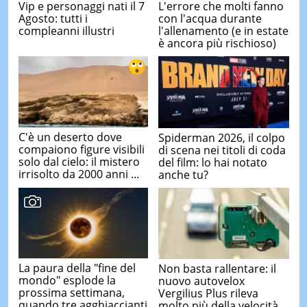
Vip e personaggi nati il 7
L'errore che molti fanno
Agosto: tutti i
con l'acqua durante
compleanni illustri
l'allenamento (e in estate
è ancora più rischioso)
C'è un deserto dove
Spiderman 2026, il colpo
compaiono figure visibili
di scena nei titoli di coda
solo dal cielo: il mistero
del film: lo hai notato
irrisolto da 2000 anni ...
anche tu?
La paura della "fine del
Non basta rallentare: il
mondo" esplode la
nuovo autovelox
prossima settimana,
Vergilius Plus rileva
quando tre agghiaccianti
molto più della velocità.