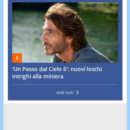
‘Un Passo dal Cielo 6’: nuovi loschi
intrighi alla miniera
vedi tutti