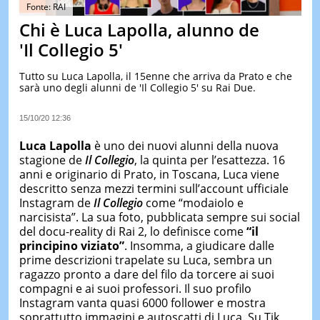
&
Fonte: RAI
TEST
Chi è Luca Lapolla, alunno de
MUSIC
'Il Collegio 5'
&
SPETT
Tutto su Luca Lapolla, il 15enne che arriva da Prato e che
sarà uno degli alunni de 'Il Collegio 5' su Rai Due.
LE
NOTIZI
DI
15/10/20 12:36
OGGI
Luca Lapolla
è uno dei nuovi alunni della nuova
LE
stagione de
Il Collegio
, la quinta per l’esattezza. 16
NOTIZI
anni e originario di Prato, in Toscana, Luca viene
DI
IERI
descritto senza mezzi termini sull’account ufficiale
Instagram de
Il Collegio
come “modaiolo e
CONTAT
narcisista”. La sua foto, pubblicata sempre sui social
del docu-reality di Rai 2, lo definisce come
“il
principino viziato”
. Insomma, a giudicare dalle
prime descrizioni trapelate su Luca, sembra un
ragazzo pronto a dare del filo da torcere ai suoi
compagni e ai suoi professori. Il suo profilo
Instagram vanta quasi 6000 follower e mostra
soprattutto immagini e autoscatti di Luca. Su Tik