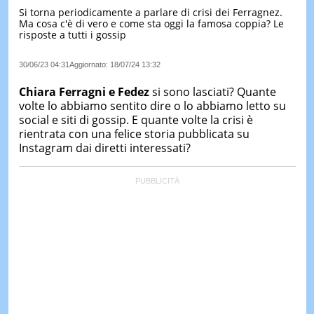
Si torna periodicamente a parlare di crisi dei Ferragnez.
LE
Ma cosa c'è di vero e come sta oggi la famosa coppia? Le
NOTIZI
risposte a tutti i gossip
DI
OGGI
30/06/23 04:31
Aggiornato:
18/07/24 13:32
LE
NOTIZI
Chiara Ferragni e Fedez
si sono lasciati? Quante
DI
volte lo abbiamo sentito dire o lo abbiamo letto su
IERI
social e siti di gossip. E quante volte la crisi è
rientrata con una felice storia pubblicata su
CONTAT
Instagram dai diretti interessati?