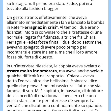
su Instagram. Il primo era stato Fedez, poi era
toccato alla fashion blogger.
Un gesto strano, effettivamente, che aveva
allarmato immediatamente i fan e lanciato la bomba
in Rete
“Ferragnez in crisi”
. Al tempo i due erano
fidanzati. Molti si convinsero che si trattasse di una
normale litigata fra fidanzati, altri che fra Chiara
Ferragni e Fedez fosse finita. I due, dopo settimane,
avevano spiegato di avere poco tempo per
incontrarsi e stare insieme, ma che il loro amore
fosse più forte di questo.
In un’intervista rilasciata, la coppia aveva svelato di
essere molto innamorata
, ma aveva anche svelato
qualche difficoltà nel rapporto. “Chiara – aveva
detto Fedez – oltre che bellissima, è sincera: dice
quello che pensa. E poi mi rassicura il fatto che sia
famosa di suo. Mi è capitato, in passato, di dubitare
della sincerità di una donna. Il pensiero che una
possa stare con te per interesse c’è sempre. La
verità è che discutiamo continuamente su quando,
quanto e come vederci. Sono più italiano di lei. O