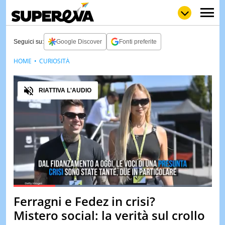
Seguici su:
Google Discover
Fonti preferite
HOME
CURIOSITÀ
NEWS
LOL
GULP
LOVE
Audio
STORIE
RIATTIVA L'AUDIO
VIDEO
WOW
POP
CURIOS
CINEM
& TV
QUIZ
&
TEST
Loaded
:
74.88%
Ferragni e Fedez in crisi?
Pause
Unmute
MUSIC
Mistero social: la verità sul crollo
&
SPETT