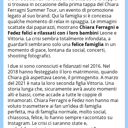
si trovava in occasione della prima tappa del Chiara
Ferragni Summer Tour, un evento di promozione
legato al suo brand. Qui la famiglia si è concessa
qualche momento di relax in spiaggia. Le immagini
scattate dai paparazzi, mostrano
Chiara Ferragni e
Fedez felici e rilassati con i loro bambini
Leone e
Vittoria. La crisi sembra totalmente infondata, a
guardarli sembrano solo una
felice famiglia
in un
momento di pace, lontana da social, concerti,
shooting fotografici.
I due si sono conosciuti e fidanzati nel 2016. Nel
2018 hanno festeggiato il loro matrimonio, quando
Chiara già aspettava Leone, il primogenito. A marzo
del 2021 è nata la loro seconda figlia Vittoria. Una
storia lunga che, sicuramente avrà avuto momenti
alti e bassi, come accade a tutte le coppie di
innamorati. Chiara Ferragni e Fedez non hanno mai
voluto trasmettere ai fan un’idea di famiglia
perfetta, ma di famiglia normale, molto social,
chiassosa, felice, lo hanno sempre raccontato su
Instagram. Le crisi ci saranno state e,