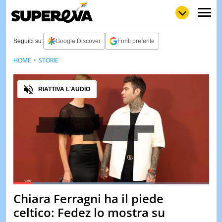
Seguici su:
Google Discover
Fonti preferite
HOME
STORIE
NEWS
LOL
GULP
LOVE
Audio
STORIE
RIATTIVA L'AUDIO
VIDEO
WOW
POP
CURIOS
CINEM
& TV
QUIZ
&
TEST
Loaded
:
70.08%
Chiara Ferragni ha il piede
Pause
Unmute
MUSIC
celtico: Fedez lo mostra su
&
SPETT