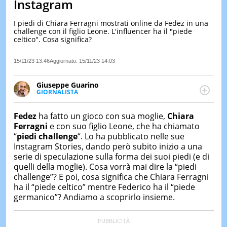
Instagram
LE
NOTIZI
I piedi di Chiara Ferragni mostrati online da Fedez in una
DI
challenge con il figlio Leone. L'influencer ha il "piede
OGGI
celtico". Cosa significa?
LE
15/11/23 13:46
Aggiornato:
15/11/23 14:03
NOTIZI
DI
IERI
Giuseppe Guarino
GIORNALISTA
CONTAT
Ph(D) in Diritto Comparato e processi di
integrazione e attivo nel campo della ricerca, in
Fedez
ha fatto un gioco con sua moglie,
Chiara
particolare sulla Storia contemporanea di America
Ferragni
e con suo figlio Leone, che ha chiamato
Latina e Spagna. Collabora con numerose testate ed
“
piedi challenge
“. Lo ha pubblicato nelle sue
è presidente dell'Associazione Culturale "La
Instagram Stories, dando però subito inizio a una
Biblioteca del Sannio".
serie di speculazione sulla forma dei suoi piedi (e di
quelli della moglie). Cosa vorrà mai dire la “piedi
challenge”? E poi, cosa significa che Chiara Ferragni
ha il “piede celtico” mentre Federico ha il “piede
germanico”? Andiamo a scoprirlo insieme.