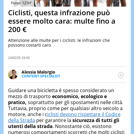
&
Fonte: 123rf
TEST
Ciclisti, questa infrazione può
MUSIC
essere molto cara: multe fino a
&
200 €
SPETT
LE
Attenzione alle multe per i ciclisti: le infrazioni che
NOTIZI
possono costarti caro
DI
OGGI
14/02/25 19:50
LE
NOTIZI
Alessia Malorgio
DI
CONTENT SPECIALIST
IERI
Ha conseguito un Master in Marketing Management
e Google Digital Training su Marketing digitale. Si
CONTAT
Guidare una bicicletta è spesso considerato un
occupa della creazione di contenuti in ottica SEO e
mezzo di trasporto
economico, ecologico e
dello sviluppo di strategie marketing attraverso
pratico,
soprattutto per gli spostamenti nelle città.
canali digitali.
Tuttavia, proprio come per qualsiasi altro veicolo a
motore, anche i c
iclisti devono rispettare il Codice
della Strada
per garantire la
sicurezza di tutti gli
utenti della strada
. Nonostante ciò, esistono
numerosi comportamenti scorretti che molti ciclisti