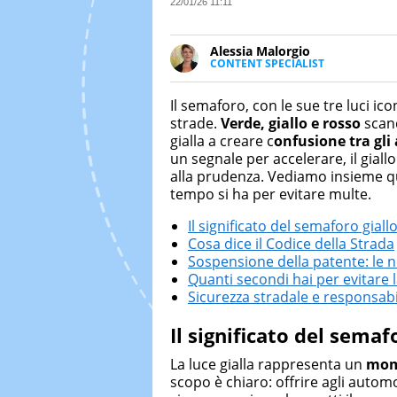
22/01/26 11:11
Alessia Malorgio
CONTENT SPECIALIST
Ha conseguito un Master in Ma
Marketing digitale. Si occupa de
Il semaforo, con le sue tre luci i
di strategie marketing attraverso
strade.
Verde, giallo e rosso
scand
gialla a creare c
onfusione tra gli
un segnale per accelerare, il giall
alla prudenza. Vediamo insieme qu
tempo si ha per evitare multe.
Il significato del semaforo giall
Cosa dice il Codice della Strada
Sospensione della patente: le n
Quanti secondi hai per evitare 
Sicurezza stradale e responsabi
Il significato del semaf
La luce gialla rappresenta un
mom
scopo è chiaro: offrire agli automo