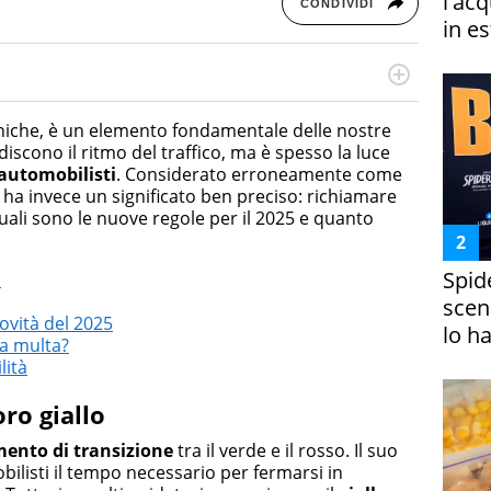
l'ac
CONDIVIDI
in es
rketing Management e Google Digital Training su
lla creazione di contenuti in ottica SEO e dello sviluppo
coniche, è un elemento fondamentale delle nostre
 canali digitali.
iscono il ritmo del traffico, ma è spesso la luce
 automobilisti
. Considerato erroneamente come
o ha invece un significato ben preciso: richiamare
ali sono le nuove regole per il 2025 e quanto
Spid
o
scena
ovità del 2025
lo h
la multa?
lità
oro giallo
ento di transizione
tra il verde e il rosso. Il suo
bilisti il tempo necessario per fermarsi in