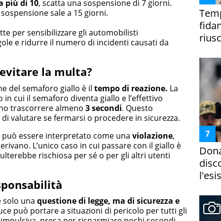
 più di 10
, scatta una sospensione di 7 giorni.
Temp
a sospensione sale a 15 giorni.
fida
e per sensibilizzare gli automobilisti
riusc
gole e ridurre il numero di incidenti causati da
evitare la multa?
e del semaforo giallo è il
tempo di reazione.
La
in cui il semaforo diventa giallo e l’effettivo
ono trascorrere almeno
3 secondi
. Questo
di valutare se fermarsi o procedere in sicurezza.
e può essere interpretato come una
violazione
,
rivano. L’unico caso in cui passare con il giallo è
Dona
lterebbe rischiosa per sé o per gli altri utenti
disc
l'esi
sponsabilità
è solo una
questione di legge, ma di sicurezza e
uce può portare a situazioni di pericolo per tutti gli
 impulsiva, presa per risparmiare pochi secondi,