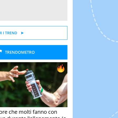
I I TREND
TRENDOMETRO
rore che molti fanno con