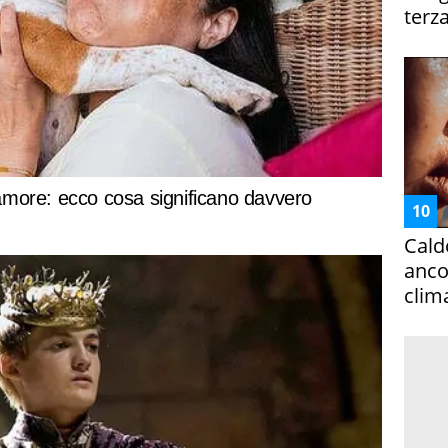
terza
Cald
ancor
clim