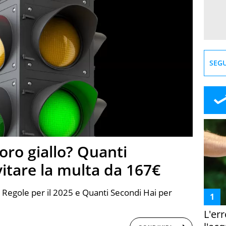
SEGU
oro giallo? Quanti
vitare la multa da 167€
Regole per il 2025 e Quanti Secondi Hai per
L'er