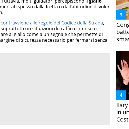
. Tuttavia, molti guidatori percepiscono il
giallo
limentati spesso dalla fretta o dall’abitudine di voler
i.
o
contravviene alle regole del Codice della Strada
,
Cong
 soprattutto in situazioni di traffico intenso o
batt
nsare al giallo come a un segnale che permette di
smas
margine di sicurezza necessario per fermarsi senza
Ilar
in un
Costi