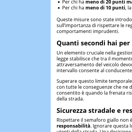
Per chi ha
meno di 20 punti ma
Per chi ha
meno di 10 punti
, l
Queste misure sono state introdott
sull’importanza di rispettare le re
comportamenti imprudenti.
Quanti secondi hai per 
Un elemento cruciale nella gestion
legge stabilisce che tra il momento 
attraversamento del veicolo dev
intervallo consente al conducente 
Superare questo limite temporal
con tutte le conseguenze che ne de
consentito è quando la frenata risu
della strada.
Sicurezza stradale e re
Rispettare il semaforo giallo non 
responsabilità
. Ignorare questa l
utenti della strada. Una decisione