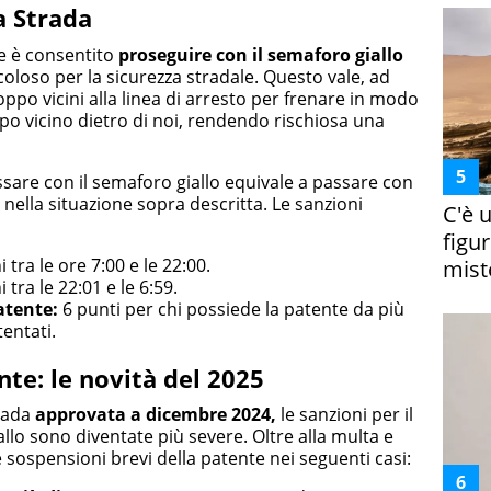
a Strada
he è consentito
proseguire con il semaforo giallo
coloso per la sicurezza stradale. Questo vale, ad
oppo vicini alla linea di arresto per frenare in modo
po vicino dietro di noi, rendendo rischiosa una
sare con il semaforo giallo equivale a passare con
i nella situazione sopra descritta. Le sanzioni
C'è 
figur
 tra le ore 7:00 e le 22:00.
miste
 tra le 22:01 e le 6:59.
atente:
6 punti per chi possiede la patente da più
tentati.
te: le novità del 2025
trada
approvata a dicembre 2024,
le sanzioni per il
lo sono diventate più severe. Oltre alla multa e
e sospensioni brevi della patente nei seguenti casi: