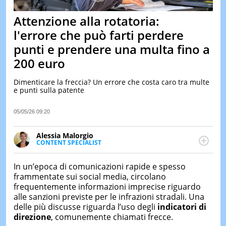
&
TEST
Attenzione alla rotatoria:
MUSIC
l'errore che può farti perdere
&
punti e prendere una multa fino a
SPETT
200 euro
LE
NOTIZI
DI
Dimenticare la freccia? Un errore che costa caro tra multe
OGGI
e punti sulla patente
LE
05/05/26 09:20
NOTIZI
DI
IERI
Alessia Malorgio
CONTENT SPECIALIST
CONTAT
Ha conseguito un Master in Marketing Management
e Google Digital Training su Marketing digitale. Si
In un’epoca di comunicazioni rapide e spesso
occupa della creazione di contenuti in ottica SEO e
frammentate sui social media, circolano
dello sviluppo di strategie marketing attraverso
frequentemente informazioni imprecise riguardo
canali digitali.
alle sanzioni previste per le infrazioni stradali. Una
delle più discusse riguarda l’uso degli
indicatori di
direzione
, comunemente chiamati frecce.