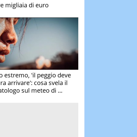
re migliaia di euro
o estremo, 'il peggio deve
a arrivare': cosa svela il
atologo sul meteo di ...