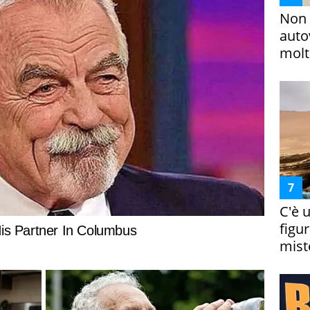
Non 
auto
molto
C'è 
figur
miste