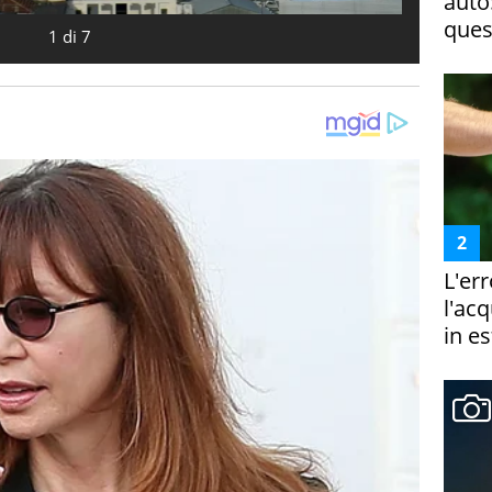
auto
ques
1
di
7
L'er
l'ac
in es