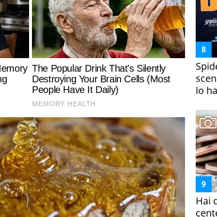
Spid
scena
lo h
Hai 
cent