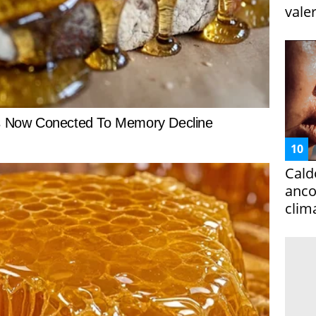
vale
Cald
ancor
clim