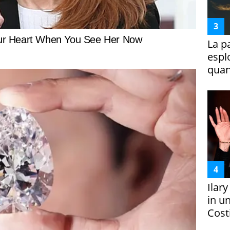
La p
espl
quan
Ilar
in un
Costi