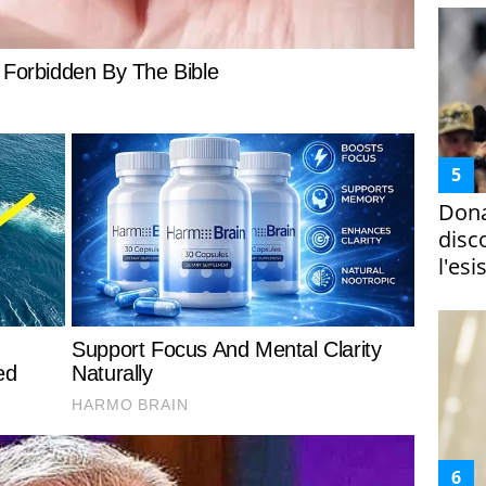
Dona
disc
l'esi