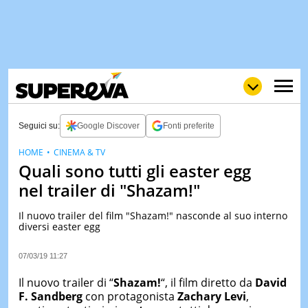
Seguici su:
Google Discover
Fonti preferite
HOME
CINEMA & TV
Quali sono tutti gli easter egg
NEWS
LOL
GULP
LOVE
nel trailer di "Shazam!"
STORIE
Il nuovo trailer del film "Shazam!" nasconde al suo interno
VIDEO
diversi easter egg
WOW
POP
CURIOS
07/03/19 11:27
CINEM
& TV
Il nuovo trailer di “
Shazam!
“, il film diretto da
David
F. Sandberg
con protagonista
Zachary Levi
,
QUIZ