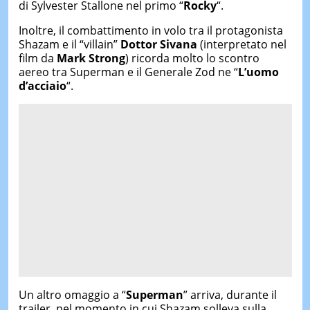
di Sylvester Stallone nel primo “
Rocky
“.
Inoltre, il combattimento in volo tra il protagonista
Shazam e il “villain”
Dottor Sivana
(interpretato nel
film da
Mark Strong
) ricorda molto lo scontro
aereo tra Superman e il Generale Zod ne “
L’uomo
d’acciaio
“.
Un altro omaggio a “
Superman
” arriva, durante il
trailer, nel momento in cui Shazam solleva sulla