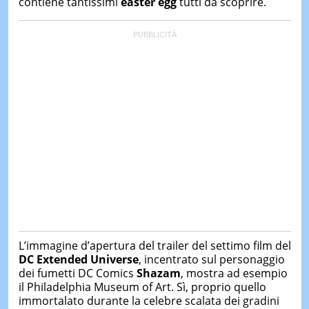
contiene tantissimi
easter egg
tutti da scoprire.
&
TEST
MUSIC
&
SPETT
LE
NOTIZI
DI
OGGI
LE
NOTIZI
DI
IERI
CONTAT
L’immagine d’apertura del trailer del settimo film del
DC Extended Universe
, incentrato sul personaggio
dei fumetti DC Comics
Shazam
, mostra ad esempio
il Philadelphia Museum of Art. Sì, proprio quello
immortalato durante la celebre scalata dei gradini