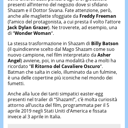
presenti all’interno del negozio dove si sfidano
Shazam e il Dottor Sivana. Fate attenzione, però,
anche alle magliette sfoggiate da
Freddy Freeman
(l’amico del protagonista, a cui presta il volto l’attore
Jack Dylan Grazer
). Ne troverete, ad esempio, una
di “
Wonder Woman
“.
La stessa trasformazione in Shazam di
Billy Batson
(il quindicenne scelto dal Mago Shazam come suo
nuovo campione, nel film interpretato da
Asher
Angel
) avviene, poi, in una modalità che a molti ha
ricordato “
Il Ritorno del Cavaliere Oscuro
“.
Batman che salta in cielo, illuminato da un fulmine,
è una delle copertine più iconiche nel mondo dei
fumetti.
Anche alla luce dei tanti simpatici easter-egg
presenti nel trailer di “Shazam!”, c’è molta curiosità
attorno all’uscita del film, programmata per il 5
aprile 2019 negli Stati Uniti d’America e fissata
invece al 3 aprile in Italia.