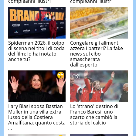
compleanni illustri
compleanni illustri
Spiderman 2026, il colpo
Congelare gli alimenti
di scena nei titoli di coda
azzera i batteri? La fake
del film: lo hai notato
news sul cibo
anche tu?
smascherata
dall'esperto
Ilary Blasi sposa Bastian
Lo 'strano' destino di
Muller in una villa extra
Franco Baresi: uno
lusso della Costiera
scarto che cambiò la
Amalfitana: quanto costa
storia del calcio
...