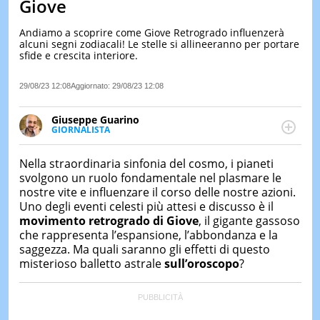
Giove
LE
NOTIZI
Andiamo a scoprire come Giove Retrogrado influenzerà
DI
alcuni segni zodiacali! Le stelle si allineeranno per portare
OGGI
sfide e crescita interiore.
LE
29/08/23 12:08
Aggiornato:
29/08/23 12:08
NOTIZI
DI
IERI
Giuseppe Guarino
GIORNALISTA
CONTAT
Ph(D) in Diritto Comparato e processi di
integrazione e attivo nel campo della ricerca, in
Nella straordinaria sinfonia del cosmo, i pianeti
particolare sulla Storia contemporanea di America
svolgono un ruolo fondamentale nel plasmare le
Latina e Spagna. Collabora con numerose testate ed
nostre vite e influenzare il corso delle nostre azioni.
è presidente dell'Associazione Culturale "La
Uno degli eventi celesti più attesi e discusso è il
Biblioteca del Sannio".
movimento retrogrado di Giove
, il gigante gassoso
che rappresenta l’espansione, l’abbondanza e la
saggezza. Ma quali saranno gli effetti di questo
misterioso balletto astrale
sull’oroscopo
?