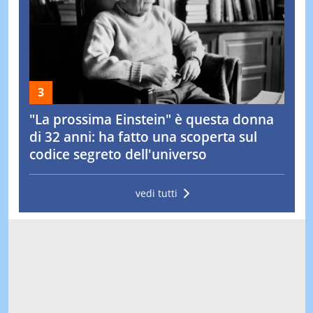
"La prossima Einstein" è questa donna
di 32 anni: ha fatto una scoperta sul
codice segreto dell'universo
vedi tutti