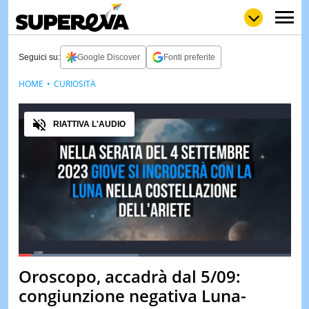
Seguici su:
Google Discover
Fonti preferite
HOME
CURIOSITÀ
NEWS
LOL
GULP
LOVE
Audio
STORIE
RIATTIVA L'AUDIO
VIDEO
WOW
POP
CURIOS
CINEM
& TV
QUIZ
&
TEST
Loaded
:
44.26%
Oroscopo, accadrà dal 5/09:
Pause
Unmute
MUSIC
congiunzione negativa Luna-
&
SPETT