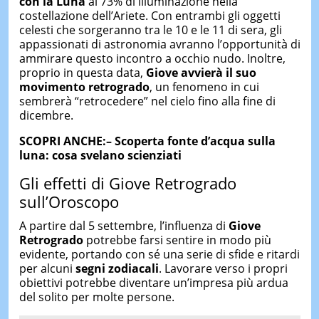
con la Luna
al 73% di illuminazione nella
costellazione dell’Ariete. Con entrambi gli oggetti
celesti che sorgeranno tra le 10 e le 11 di sera, gli
appassionati di astronomia avranno l’opportunità di
ammirare questo incontro a occhio nudo. Inoltre,
proprio in questa data,
Giove avvierà il suo
movimento retrogrado
, un fenomeno in cui
sembrerà “retrocedere” nel cielo fino alla fine di
dicembre.
SCOPRI ANCHE:– Scoperta fonte d’acqua sulla
luna: cosa svelano scienziati
Gli effetti di Giove Retrogrado
sull’Oroscopo
A partire dal 5 settembre, l’influenza di
Giove
Retrogrado
potrebbe farsi sentire in modo più
evidente, portando con sé una serie di sfide e ritardi
per alcuni
segni zodiacali
. Lavorare verso i propri
obiettivi potrebbe diventare un’impresa più ardua
del solito per molte persone.