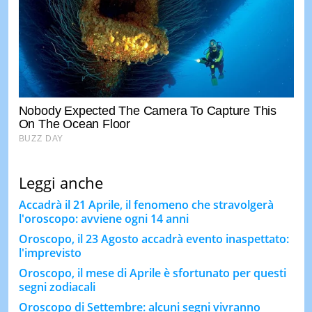
Leggi anche
Accadrà il 21 Aprile, il fenomeno che stravolgerà
l'oroscopo: avviene ogni 14 anni
Oroscopo, il 23 Agosto accadrà evento inaspettato:
l'imprevisto
Oroscopo, il mese di Aprile è sfortunato per questi
segni zodiacali
Oroscopo di Settembre: alcuni segni vivranno