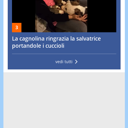
La cagnolina ringrazia la salvatrice
portandole i cuccioli
vedi tutti