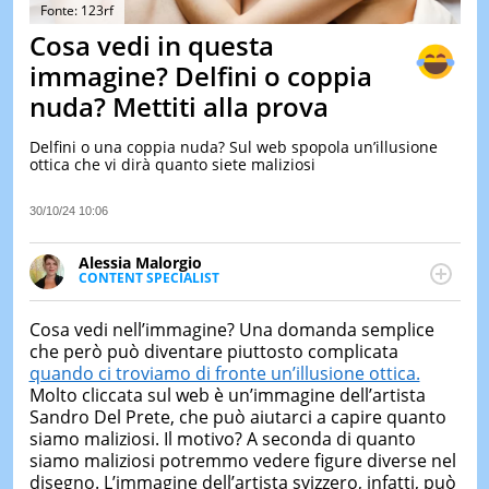
&
Fonte: 123rf
TEST
Cosa vedi in questa
MUSIC
immagine? Delfini o coppia
&
nuda? Mettiti alla prova
SPETT
LE
Delfini o una coppia nuda? Sul web spopola un’illusione
NOTIZI
ottica che vi dirà quanto siete maliziosi
DI
OGGI
30/10/24 10:06
LE
NOTIZI
Alessia Malorgio
DI
CONTENT SPECIALIST
IERI
Ha conseguito un Master in Marketing Management
e Google Digital Training su Marketing digitale. Si
CONTAT
Cosa vedi nell’immagine? Una domanda semplice
occupa della creazione di contenuti in ottica SEO e
che però può diventare piuttosto complicata
dello sviluppo di strategie marketing attraverso
quando ci troviamo di fronte un’illusione ottica.
canali digitali.
Molto cliccata sul web è un’immagine dell’artista
Sandro Del Prete, che può aiutarci a capire quanto
siamo maliziosi. Il motivo? A seconda di quanto
siamo maliziosi potremmo vedere figure diverse nel
disegno. L’immagine dell’artista svizzero, infatti, può