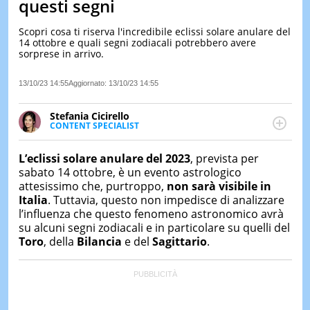
questi segni
LE
NOTIZI
Scopri cosa ti riserva l'incredibile eclissi solare anulare del
DI
14 ottobre e quali segni zodiacali potrebbero avere
OGGI
sorprese in arrivo.
LE
13/10/23 14:55
Aggiornato:
13/10/23 14:55
NOTIZI
DI
IERI
Stefania Cicirello
CONTENT SPECIALIST
CONTAT
Content writer, video editor e fotografa, ha
conseguito un Master in Digital & Social Media
L’eclissi solare anulare del 2023
, prevista per
Marketing. Scrive articoli in ottica SEO e realizza
sabato 14 ottobre, è un evento astrologico
contenuti per social media, con focus su Costume &
attesissimo che, purtroppo,
non sarà visibile in
Società, Moda e Bellezza.
Italia
. Tuttavia, questo non impedisce di analizzare
l’influenza che questo fenomeno astronomico avrà
su alcuni segni zodiacali e in particolare su quelli del
Toro
, della
Bilancia
e del
Sagittario
.