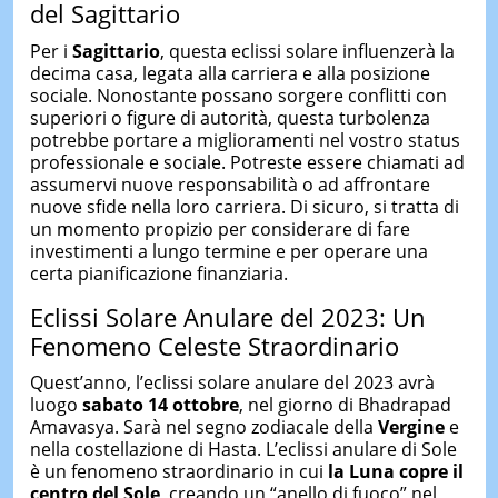
del Sagittario
Per i
Sagittario
, questa eclissi solare influenzerà la
decima casa, legata alla carriera e alla posizione
sociale. Nonostante possano sorgere conflitti con
superiori o figure di autorità, questa turbolenza
potrebbe portare a miglioramenti nel vostro status
professionale e sociale. Potreste essere chiamati ad
assumervi nuove responsabilità o ad affrontare
nuove sfide nella loro carriera. Di sicuro, si tratta di
un momento propizio per considerare di fare
investimenti a lungo termine e per operare una
certa pianificazione finanziaria.
Eclissi Solare Anulare del 2023: Un
Fenomeno Celeste Straordinario
Quest’anno, l’eclissi solare anulare del 2023 avrà
luogo
sabato 14 ottobre
, nel giorno di Bhadrapad
Amavasya. Sarà nel segno zodiacale della
Vergine
e
nella costellazione di Hasta. L’eclissi anulare di Sole
è un fenomeno straordinario in cui
la Luna copre il
centro del Sole
, creando un “anello di fuoco” nel