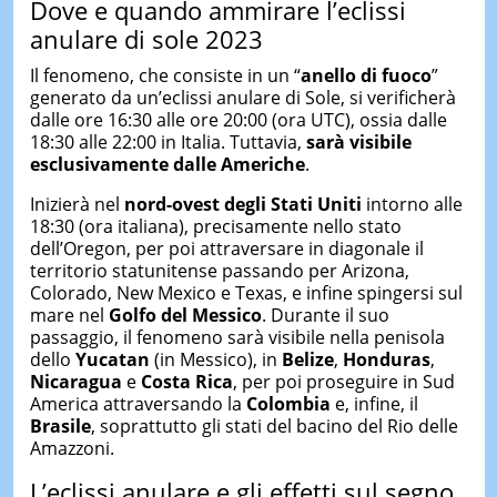
Dove e quando ammirare l’eclissi
anulare di sole 2023
Il fenomeno, che consiste in un “
anello di fuoco
”
generato da un’eclissi anulare di Sole, si verificherà
dalle ore 16:30 alle ore 20:00 (ora UTC), ossia dalle
18:30 alle 22:00 in Italia. Tuttavia,
sarà visibile
esclusivamente dalle Americhe
.
Inizierà nel
nord-ovest degli Stati Uniti
intorno alle
18:30 (ora italiana), precisamente nello stato
dell’Oregon, per poi attraversare in diagonale il
territorio statunitense passando per Arizona,
Colorado, New Mexico e Texas, e infine spingersi sul
mare nel
Golfo del Messico
. Durante il suo
passaggio, il fenomeno sarà visibile nella penisola
dello
Yucatan
(in Messico), in
Belize
,
Honduras
,
Nicaragua
e
Costa Rica
, per poi proseguire in Sud
America attraversando la
Colombia
e, infine, il
Brasile
, soprattutto gli stati del bacino del Rio delle
Amazzoni.
L’eclissi anulare e gli effetti sul segno