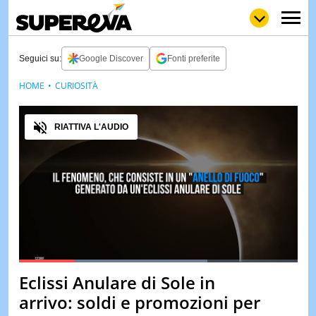
Seguici su:
Google Discover
Fonti preferite
HOME
CURIOSITÀ
NEWS
LOL
GULP
LOVE
Audio
STORIE
RIATTIVA L'AUDIO
VIDEO
WOW
POP
CURIOS
CINEM
& TV
QUIZ
&
TEST
Loaded
:
67.79%
Eclissi Anulare di Sole in
Pause
Unmute
MUSIC
arrivo: soldi e promozioni per
&
SPETT