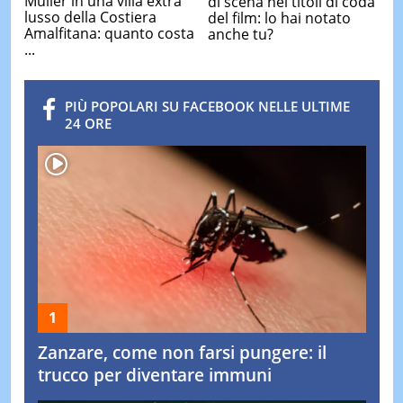
Muller in una villa extra
di scena nei titoli di coda
lusso della Costiera
del film: lo hai notato
Amalfitana: quanto costa
anche tu?
...
PIÙ POPOLARI SU FACEBOOK NELLE ULTIME
24 ORE
Zanzare, come non farsi pungere: il
trucco per diventare immuni