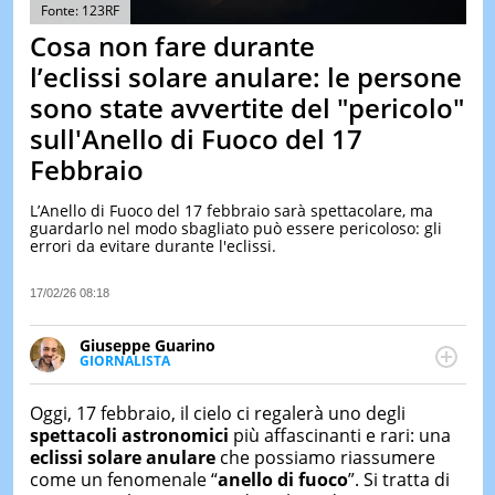
&
Fonte: 123RF
TEST
Cosa non fare durante
MUSIC
l’eclissi solare anulare: le persone
&
sono state avvertite del "pericolo"
SPETT
sull'Anello di Fuoco del 17
LE
NOTIZI
Febbraio
DI
OGGI
L’Anello di Fuoco del 17 febbraio sarà spettacolare, ma
guardarlo nel modo sbagliato può essere pericoloso: gli
LE
errori da evitare durante l'eclissi.
NOTIZI
DI
IERI
17/02/26 08:18
CONTAT
Giuseppe Guarino
GIORNALISTA
Ph(D) in Diritto Comparato e processi di
integrazione e attivo nel campo della ricerca, in
Oggi, 17 febbraio, il cielo ci regalerà uno degli
particolare sulla Storia contemporanea di America
spettacoli astronomici
più affascinanti e rari: una
Latina e Spagna. Collabora con numerose testate ed
eclissi solare anulare
che possiamo riassumere
è presidente dell'Associazione Culturale "La
come un fenomenale “
a
nello di
f
uoco
”. Si tratta di
Biblioteca del Sannio".