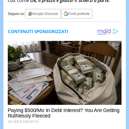
cult come
Ok, il prezzo è giusto!
e
Scherzi a parte
.
Seguici su:
Google Discover
Fonti preferite