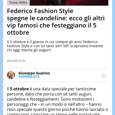
&
Fonte: ANSA
TEST
Federico Fashion Style
MUSIC
spegne le candeline: ecco gli altri
&
vip famosi che festeggiano il 5
SPETT
ottobre
LE
NOTIZI
DI
Il 5 ottobre è il giorno in cui compie gli anni Federico
OGGI
Fashion Style e con lui tanti altri VIP: scopriamo insieme
chi oggi merita gli auguri!
LE
NOTIZI
05/10/25 01:00
DI
IERI
Giuseppe Guarino
CONTAT
GIORNALISTA
Ph(D) in Diritto Comparato e processi di
integrazione e attivo nel campo della ricerca, in
Il
5 ottobre
è una data speciale per tantissime
particolare sulla Storia contemporanea di America
persone, dato che porta con sé tanti auguri,
Latina e Spagna. Collabora con numerose testate ed
candeline e festeggiamenti. Sono moltissimi i
è presidente dell'Associazione Culturale "La
personaggi che – in un modo o nell’altro – hanno
Biblioteca del Sannio".
reso speciale questo giorno poiché hanno lasciato o
continuano a lasciare un segno nelle nostre vite,