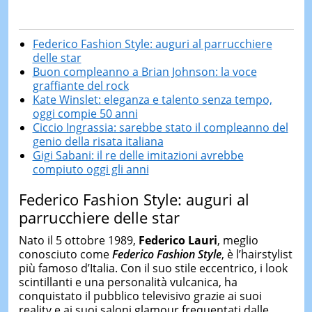
Federico Fashion Style: auguri al parrucchiere
delle star
Buon compleanno a Brian Johnson: la voce
graffiante del rock
Kate Winslet: eleganza e talento senza tempo,
oggi compie 50 anni
Ciccio Ingrassia: sarebbe stato il compleanno del
genio della risata italiana
Gigi Sabani: il re delle imitazioni avrebbe
compiuto oggi gli anni
Federico Fashion Style: auguri al
parrucchiere delle star
Nato il 5 ottobre 1989,
Federico Lauri
, meglio
conosciuto come
Federico Fashion Style
, è l’hairstylist
più famoso d’Italia. Con il suo stile eccentrico, i look
scintillanti e una personalità vulcanica, ha
conquistato il pubblico televisivo grazie ai suoi
reality e ai suoi saloni glamour frequentati dalle