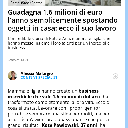
&
Fonte: iStock Photos
TEST
Guadagna 1,6 milioni di euro
MUSIC
l'anno semplicemente spostando
&
oggetti in casa: ecco il suo lavoro
SPETT
LE
L'incredibile storia di Kate e Ann, mamma e figila, che
NOTIZI
hanno messo insieme i loro talenti per un incredibile
DI
business
OGGI
LE
08/05/24 18:21
NOTIZI
DI
Alessia Malorgio
IERI
CONTENT SPECIALIST
Ha conseguito un Master in Marketing Management
CONTAT
e Google Digital Training su Marketing digitale. Si
Mamma e figlia hanno creato un
business
occupa della creazione di contenuti in ottica SEO e
incredibile che vale 1.6 milioni di dollari
e ha
dello sviluppo di strategie marketing attraverso
trasformato completamente la loro vita. Ecco di
canali digitali.
cosa si tratta. Lavorare con i propri genitori
potrebbe sembrare una sfida per molti, ma per
alcuni è un’avventura appassionante che porta
grandi risultati.
Kate Pawlowski, 37 anni
, ha