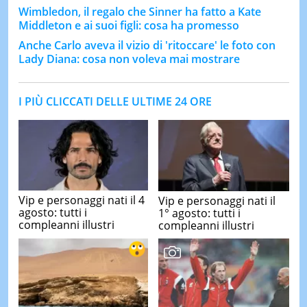
Wimbledon, il regalo che Sinner ha fatto a Kate
Middleton e ai suoi figli: cosa ha promesso
Anche Carlo aveva il vizio di 'ritoccare' le foto con
Lady Diana: cosa non voleva mai mostrare
I PIÙ CLICCATI DELLE ULTIME 24 ORE
Vip e personaggi nati il 4
Vip e personaggi nati il
agosto: tutti i
1° agosto: tutti i
compleanni illustri
compleanni illustri