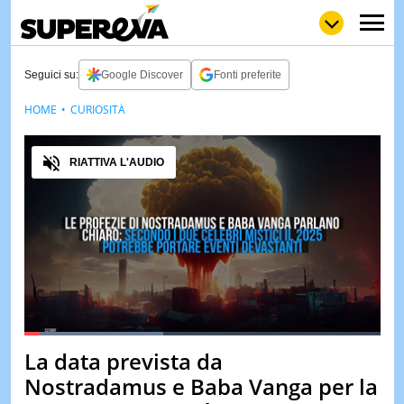
Seguici su:
Google Discover
Fonti preferite
HOME
CURIOSITÀ
NEWS
LOL
GULP
LOVE
Audio
STORIE
RIATTIVA L'AUDIO
VIDEO
WOW
POP
CURIOS
CINEM
& TV
QUIZ
&
TEST
Loaded
:
39.16%
La data prevista da
Pause
Unmute
MUSIC
Nostradamus e Baba Vanga per la
&
SPETT