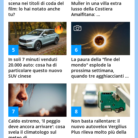
scena nei titoli di coda del
Muller in una villa extra
film: lo hai notato anche
lusso della Costiera
tu?
Amalfitana: ...
In soli 7 minuti venduti
La paura della "fine del
20.000 auto: cosa ha di
mondo" esplode la
particolare questo nuovo
prossima settimana,
SUV cinese
quando tre agghiaccianti ...
Caldo estremo, 'il peggio
Non basta rallentare: il
deve ancora arrivare': cosa
nuovo autovelox Vergilius
svela il climatologo sul
Plus rileva molto più della
meteo di ...
...