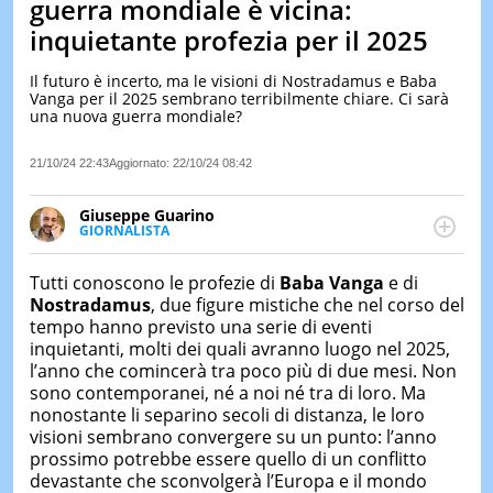
guerra mondiale è vicina:
LE
inquietante profezia per il 2025
NOTIZI
DI
Il futuro è incerto, ma le visioni di Nostradamus e Baba
OGGI
Vanga per il 2025 sembrano terribilmente chiare. Ci sarà
una nuova guerra mondiale?
LE
NOTIZI
DI
21/10/24 22:43
Aggiornato:
22/10/24 08:42
IERI
Giuseppe Guarino
CONTAT
GIORNALISTA
Ph(D) in Diritto Comparato e processi di
integrazione e attivo nel campo della ricerca, in
Tutti conoscono le profezie di
Baba Vanga
e di
particolare sulla Storia contemporanea di America
Nostradamus
, due figure mistiche che nel corso del
Latina e Spagna. Collabora con numerose testate ed
tempo hanno previsto una serie di eventi
è presidente dell'Associazione Culturale "La
inquietanti, molti dei quali avranno luogo nel 2025,
Biblioteca del Sannio".
l’anno che comincerà tra poco più di due mesi. Non
sono contemporanei, né a noi né tra di loro. Ma
nonostante li separino secoli di distanza, le loro
visioni sembrano convergere su un punto: l’anno
prossimo potrebbe essere quello di un conflitto
devastante che sconvolgerà l’Europa e il mondo