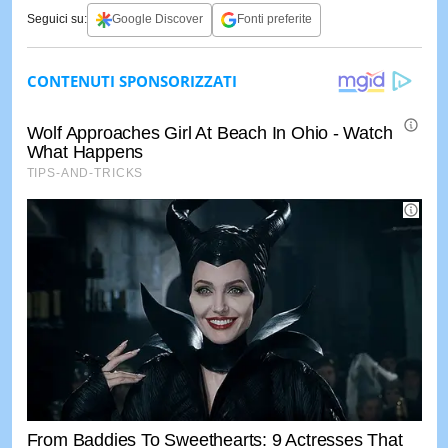
Seguici su:
Google Discover
Fonti preferite