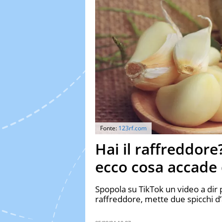
Fonte:
123rf.com
Hai il raffreddore?
ecco cosa accade
Spopola su TikTok un video a dir p
raffreddore, mette due spicchi d’a