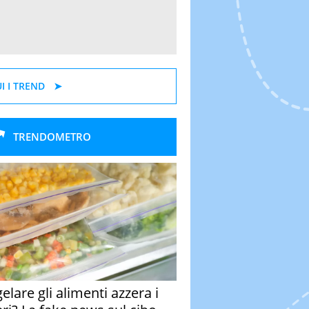
I I TREND
TRENDOMETRO
elare gli alimenti azzera i