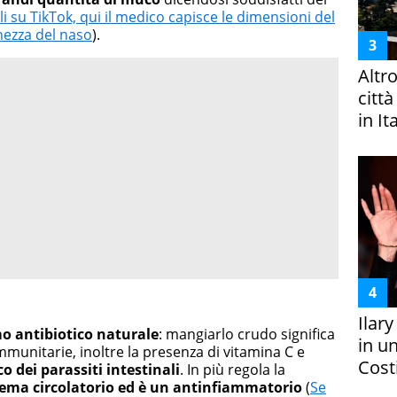
li su TikTok, qui il medico capisce le dimensioni del
ezza del naso
).
Altr
citt
in It
Ilar
o antibiotico naturale
: mangiarlo crudo significa
in un
mmunitarie, inoltre la presenza di vitamina C e
Costi
 dei parassiti intestinali
. In più regola la
stema circolatorio ed è un antinfiammatorio
(
Se