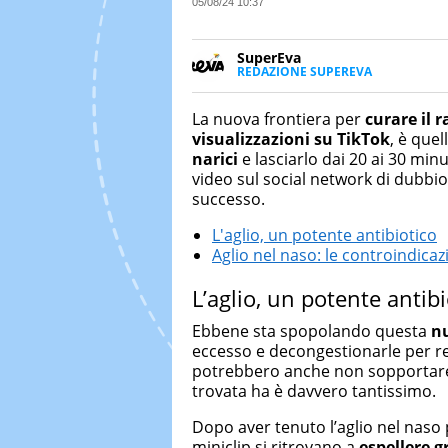
05/08/24 10:37
SuperEva
REDAZIONE SUPEREVA
FACEBOOK
SuperEva è il magazine di Italia
good news”. Pensato per tutti m
La nuova frontiera per
curare il 
cerca di notizie originali. Dall
visualizzazioni su TikTok
, è quel
più divertenti: mille storie da 
narici
e lasciarlo dai 20 ai 30 minu
video sul social network di dubbi
successo.
L'aglio, un potente antibiotico
Aglio nel naso: le controindicaz
L’aglio, un potente antibi
Ebbene sta spopolando questa
nu
eccesso e decongestionarle per re
potrebbero anche non sopportare l
trovata ha è davvero tantissimo.
Dopo aver tenuto l’aglio nel naso 
miniclip si ritrovano a
espellere 