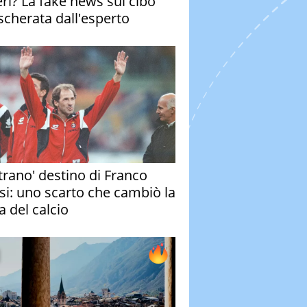
eri? La fake news sul cibo
cherata dall'esperto
strano' destino di Franco
si: uno scarto che cambiò la
a del calcio