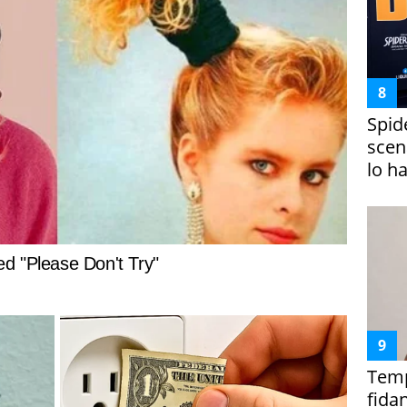
Spid
scena
lo h
Temp
fida