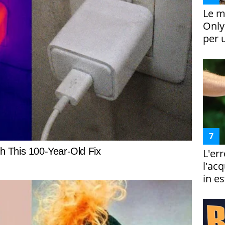
Le m
Only
per 
L'er
l'ac
in es