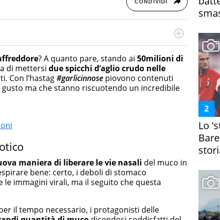
batt
CONDIVIDI
smas
online dedicato a trend, curiosità, entertainment e “feel-
a soprattutto per la GenZ, molto “social” e sempre in
raffreddore
? A quanto pare, stando ai
50milioni di
e tendenze del momento ai fatti più strani alle scoperte
la di mettersi
due spicchi d’aglio crudo nelle
scoprire ogni giorno”
ti. Con l’hastag
#garlicinnose
piovono contenuti
o gusto ma che stanno riscuotendo un incredibile
Lo '
ioni
Bare
otico
stori
ova maniera di liberare le vie nasali
del muco in
spirare bene: certo, i deboli di stomaco
e immagini virali, ma il seguito che questa
per il tempo necessario, i protagonisti delle
grandi quantità di muco
dicendosi soddisfatti del