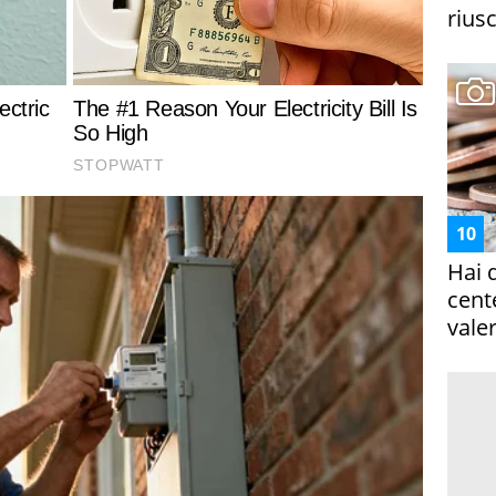
riusc
Hai 
cent
vale