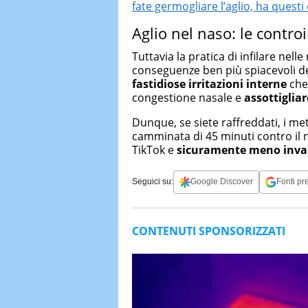
fate germogliare l’aglio, ha questi 
Aglio nel naso: le contro
Tuttavia la pratica di infilare nell
conseguenze ben più spiacevoli de
fastidiose irritazioni interne
che
congestione nasale e
assottiglia
Dunque, se siete raffreddati, i m
camminata di 45 minuti contro il na
TikTok e
sicuramente meno invas
Seguici su:
Google Discover
Fonti pre