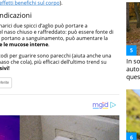
effetti benefichi sul corpo
).
indicazioni
e narici due spicci d’aglio può portare a
l naso chiuso e raffreddato: può essere fonte di
 portano a sanguinamento, può aumentare la
re le mucose interne
.
etodi per guarire sono parecchi (aiuta anche una
In s
so che cola), più efficaci dell’ultimo trend su
ivi!
auto
ques
ferite