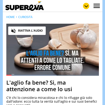
HOME
CURIOSITÀ
Audio
RIATTIVA L'AUDIO
NEWS
LOL
GULP
LOVE
STORIE
VIDEO
WOW
POP
CURIOS
CINEM
& TV
Loaded
:
54.34%
QUIZ
L'aglio fa bene? Si, ma
Pause
Unmute
&
TEST
attenzione a come lo usi
MUSIC
C'è chi lo considera miracolosa e chi lo rifugge già solo
&
dall'odore: ecco tutta la verità sull'aglio e sui suoi benefici
SPETT