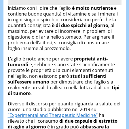
Iniziamo con il dire che l’aglio
è molto nutriente
e
contiene buone quantità di vitamine e sali minerali
in ogni singolo spicchio: consideriamo però che la
quantità consigliata
è di due spicchi al giorno
, al
massimo, per evitare di incorrere in problemi di
digestione o di aria nello stomaco. Per arginare il
problema dell’alitosi, si consiglia di consumare
l’aglio insieme al prezzemolo.
L’aglio è noto anche per avere
proprietà anti-
tumorali
e, sebbene siano state scientificamente
provate le proprietà di alcuni elementi contenuti
nell’aglio, non esistono però
studi sufficienti
sull’essere umano
per dimostrare che l’aglio sia
realmente un valido alleato nella lotta ad alcuni
tipi
di tumore
.
Diverso il discorso per quanto riguarda la salute del
cuore: uno studio pubblicato nel 2019 su
“Experimental and Therapeutic Medicine”
ha
rilevato che il consumo
di due capsule di estratto
di aglio al giorno
è in grado può
abbassare la