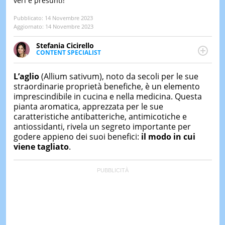
veri e presunti!
LE
Pubblicato:
14 Novembre 2023
NOTIZI
Aggiornato:
14 Novembre 2023
DI
OGGI
Stefania Cicirello
CONTENT SPECIALIST
LE
Content writer, video editor e fotografa, ha
NOTIZI
conseguito un Master in Digital & Social Media
DI
L’aglio
(Allium sativum), noto da secoli per le sue
Marketing. Scrive articoli in ottica SEO e realizza
IERI
straordinarie proprietà benefiche, è un elemento
contenuti per social media, con focus su Costume &
imprescindibile in cucina e nella medicina. Questa
CONTAT
Società, Moda e Bellezza.
pianta aromatica, apprezzata per le sue
caratteristiche antibatteriche, antimicotiche e
antiossidanti, rivela un segreto importante per
godere appieno dei suoi benefici:
il modo in cui
viene tagliato
.