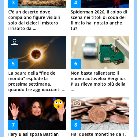
C'è un deserto dove
Spiderman 2026, il colpo di
compaiono figure visibili
scena nei titoli di coda del
solo dal cielo: il mistero
film: lo hai notato anche
irrisolto da ...
tu?
La paura della "fine del
Non basta rallentare: il
mondo" esplode la
nuovo autovelox Vergilius
prossima settimana,
Plus rileva molto più della
quando tre agghiaccianti ...
...
Ilary Blasi sposa Bastian
Hai queste monetine da 1,