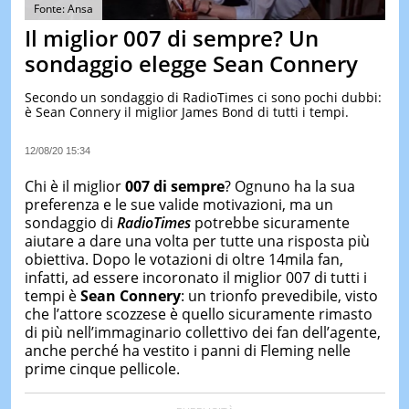
&
Fonte: Ansa
TEST
Il miglior 007 di sempre? Un
MUSIC
sondaggio elegge Sean Connery
&
SPETT
Secondo un sondaggio di RadioTimes ci sono pochi dubbi:
è Sean Connery il miglior James Bond di tutti i tempi.
LE
NOTIZI
DI
12/08/20 15:34
OGGI
Chi è il miglior
007 di sempre
? Ognuno ha la sua
LE
preferenza e le sue valide motivazioni, ma un
NOTIZI
sondaggio di
RadioTimes
potrebbe sicuramente
DI
IERI
aiutare a dare una volta per tutte una risposta più
obiettiva. Dopo le votazioni di oltre 14mila fan,
CONTAT
infatti, ad essere incoronato il miglior 007 di tutti i
tempi è
Sean Connery
: un trionfo prevedibile, visto
che l’attore scozzese è quello sicuramente rimasto
di più nell’immaginario collettivo dei fan dell’agente,
anche perché ha vestito i panni di Fleming nelle
prime cinque pellicole.