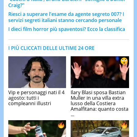
Craig?"
Riesci a superare l'esame da agente segreto 007? I
servizi segreti italiani stanno cercando personale
I dieci film horror più spaventosi? Ecco la classifica
I PIÙ CLICCATI DELLE ULTIME 24 ORE
Vip e personaggi nati il 4
Ilary Blasi sposa Bastian
agosto: tutti i
Muller in una villa extra
compleanni illustri
lusso della Costiera
Amalfitana: quanto costa
...