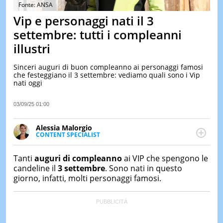
&
Fonte: ANSA
TEST
Vip e personaggi nati il 3
MUSIC
settembre: tutti i compleanni
&
illustri
SPETT
LE
Sinceri auguri di buon compleanno ai personaggi famosi
NOTIZI
che festeggiano il 3 settembre: vediamo quali sono i Vip
DI
nati oggi
OGGI
LE
03/09/25 01:00
NOTIZI
DI
Alessia Malorgio
IERI
CONTENT SPECIALIST
Ha conseguito un Master in Marketing Management
CONTAT
e Google Digital Training su Marketing digitale. Si
Tanti
auguri di compleanno
ai VIP che spengono le
occupa della creazione di contenuti in ottica SEO e
candeline il
3 settembre
. Sono nati in questo
dello sviluppo di strategie marketing attraverso
giorno, infatti, molti personaggi famosi.
canali digitali.