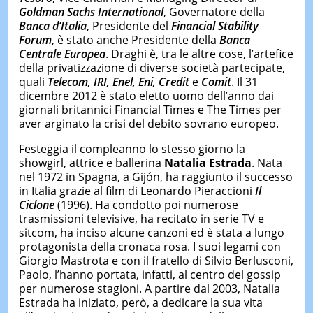
Goldman Sachs International
, Governatore della
Banca d’Italia
, Presidente del
Financial Stability
Forum
, è stato anche Presidente della
Banca
Centrale Europea
. Draghi è, tra le altre cose, l’artefice
della privatizzazione di diverse società partecipate,
quali
Telecom, IRI, Enel, Eni, Credit
e
Comit
. Il 31
dicembre 2012 è stato eletto uomo dell’anno dai
giornali britannici Financial Times e The Times per
aver arginato la crisi del debito sovrano europeo.
Festeggia il compleanno lo stesso giorno la
showgirl, attrice e ballerina
Natalia Estrada
. Nata
nel 1972 in Spagna, a Gijón, ha raggiunto il successo
in Italia grazie al film di Leonardo Pieraccioni
Il
Ciclone
(1996). Ha condotto poi numerose
trasmissioni televisive, ha recitato in serie TV e
sitcom, ha inciso alcune canzoni ed è stata a lungo
protagonista della cronaca rosa. I suoi legami con
Giorgio Mastrota e con il fratello di Silvio Berlusconi,
Paolo, l’hanno portata, infatti, al centro del gossip
per numerose stagioni. A partire dal 2003, Natalia
Estrada ha iniziato, però, a dedicare la sua vita