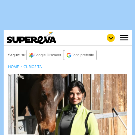
Seguici su:
Google Discover
Fonti preferite
HOME
CURIOSITÀ
NEWS
LOL
GULP
LOVE
STORIE
VIDEO
WOW
POP
CURIOS
CINEM
& TV
QUIZ