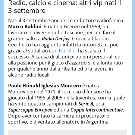
Radio, calcio e cinema: altri vip nati il
3 settembre
Nati il 3 settembre anche il conduttore radiofonico
Marco Baldini
. È nato a Firenze nel 1959; ha
lavorato in diverse radio toscane, per poi fare il
grande salto a
Radio Deejay
. Grazie a Claudio
Cecchetto ha raggiunto infatti la notorietà e, poi,
grazie al sodalizio con
Fiorello
, ha scalato il
successo. A causa di alcuni problemi personali ed
alla passione per il gioco d’azzardo si è allontanato
per qualche anno dalla ribalta ed ora lavora in
alcune radio locali.
Paolo Rónald Iglesias Montero
è nato a
Montevideo nel 1971; il roccioso difensore ha
giocato dal 1996 al 2005 nella Juventus, con la quale
ha vinto quattro campionati di
Serie A
, una
Supercoppa Europea
ed una
Coppa Intercontinentale
.
Dopo aver tentato la carriera di procuratore
sportivo, è diventato allenatore in Argentina.