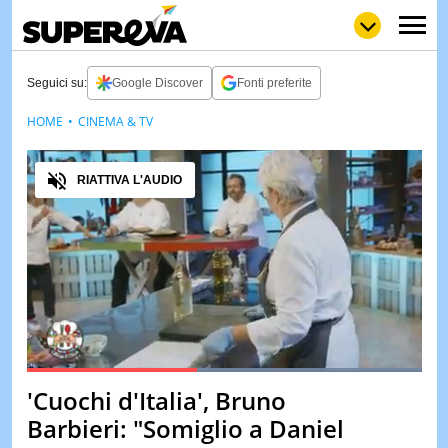
Seguici su:
Google Discover
Fonti preferite
HOME
CINEMA & TV
NEWS
LOL
GULP
LOVE
Audio
STORIE
RIATTIVA L'AUDIO
VIDEO
WOW
POP
CURIOS
CINEM
& TV
QUIZ
&
TEST
Loaded
:
100.00%
'Cuochi d'Italia', Bruno
Pause
Unmute
MUSIC
Barbieri: "Somiglio a Daniel
&
SPETT