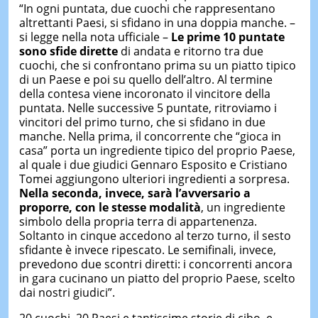
“In ogni puntata, due cuochi che rappresentano
altrettanti Paesi, si sfidano in una doppia manche. –
si legge nella nota ufficiale –
Le prime 10 puntate
sono sfide dirette
di andata e ritorno tra due
cuochi, che si confrontano prima su un piatto tipico
di un Paese e poi su quello dell’altro. Al termine
della contesa viene incoronato il vincitore della
puntata. Nelle successive 5 puntate, ritroviamo i
vincitori del primo turno, che si sfidano in due
manche. Nella prima, il concorrente che “gioca in
casa” porta un ingrediente tipico del proprio Paese,
al quale i due giudici Gennaro Esposito e Cristiano
Tomei aggiungono ulteriori ingredienti a sorpresa.
Nella seconda, invece, sarà l’avversario a
proporre, con le stesse modalità
, un ingrediente
simbolo della propria terra di appartenenza.
Soltanto in cinque accedono al terzo turno, il sesto
sfidante è invece ripescato. Le semifinali, invece,
prevedono due scontri diretti: i concorrenti ancora
in gara cucinano un piatto del proprio Paese, scelto
dai nostri giudici”.
20 cuochi, 20 Paesi e tantissime storie di cibo, e