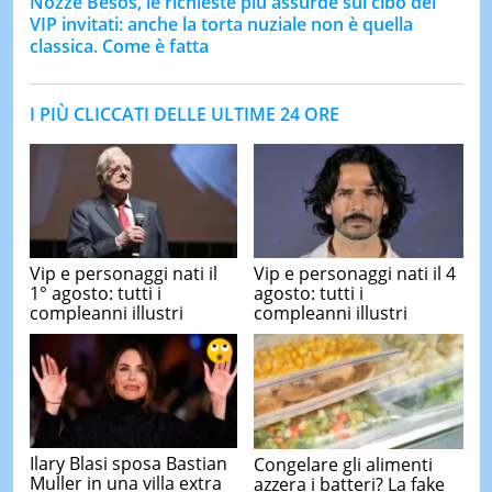
Nozze Besos, le richieste più assurde sul cibo dei
VIP invitati: anche la torta nuziale non è quella
classica. Come è fatta
I PIÙ CLICCATI DELLE ULTIME 24 ORE
Vip e personaggi nati il
Vip e personaggi nati il 4
1° agosto: tutti i
agosto: tutti i
compleanni illustri
compleanni illustri
Ilary Blasi sposa Bastian
Congelare gli alimenti
Muller in una villa extra
azzera i batteri? La fake