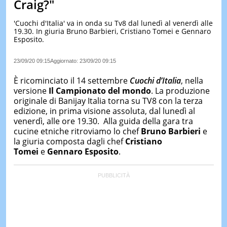
Craig?"
LE
NOTIZI
'Cuochi d'Italia' va in onda su Tv8 dal lunedì al venerdì alle
DI
19.30. In giuria Bruno Barbieri, Cristiano Tomei e Gennaro
OGGI
Esposito.
LE
23/09/20 09:15
Aggiornato:
23/09/20 09:15
NOTIZI
DI
È ricominciato il 14 settembre
Cuochi d’Italia
, nella
IERI
versione
Il Campionato del mondo
. La produzione
CONTAT
originale di Banijay Italia torna su TV8 con la terza
edizione, in prima visione assoluta, dal lunedì al
venerdì, alle ore 19.30. Alla guida della gara tra
cucine etniche ritroviamo lo chef
Bruno Barbieri
e
la giuria composta dagli chef
Cristiano
Tomei
e
Gennaro Esposito
.