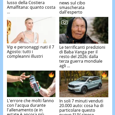
lusso della Costiera
news sul cibo
Amalfitana: quanto costa
smascherata
...
dall'esperto
Vip e personaggi nati il 7
Le terrificanti predizioni
Agosto: tutti i
di Baba Vanga per il
compleanni illustri
resto del 2026: dalla
terza guerra mondiale
agli ...
L'errore che molti fanno
In soli 7 minuti venduti
con l'acqua durante
20.000 auto: cosa ha di
l'allenamento (e in
particolare questo
estate è ancora più
nuovo SUV cinese