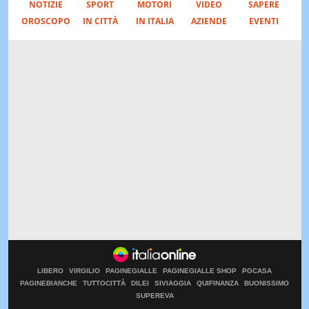
NOTIZIE
SPORT
MOTORI
VIDEO
SAPERE
OROSCOPO
IN CITTÀ
IN ITALIA
AZIENDE
EVENTI
LIBERO
VIRGILIO
PAGINEGIALLE
PAGINEGIALLE SHOP
PGCASA
PAGINEBIANCHE
TUTTOCITTÀ
DILEI
SIVIAGGIA
QUIFINANZA
BUONISSIMO
SUPEREVA