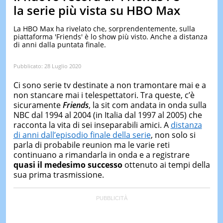
&
la serie più vista su HBO Max
TEST
La HBO Max ha rivelato che, sorprendentemente, sulla
MUSIC
piattaforma 'Friends' è lo show più visto. Anche a distanza
&
di anni dalla puntata finale.
SPETT
LE
Pubblicato:
28 Luglio 2020
NOTIZI
DI
Ci sono serie tv destinate a non tramontare mai e a
OGGI
non stancare mai i telespettatori. Tra queste, c’è
sicuramente
Friends
, la sit com andata in onda sulla
LE
NOTIZI
NBC dal 1994 al 2004 (in Italia dal 1997 al 2005) che
DI
racconta la vita di sei inseparabili amici. A
distanza
IERI
di anni dall’episodio finale della serie
, non solo si
parla di probabile reunion ma le varie reti
CONTAT
continuano a rimandarla in onda e a registrare
quasi il medesimo successo
ottenuto ai tempi della
sua prima trasmissione.