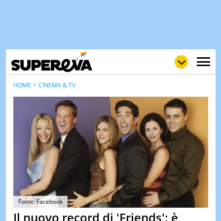
HOME
CINEMA & TV
NEWS
LOL
GULP
LOVE
STORIE
VIDEO
WOW
POP
CURIOS
CINEM
& TV
Fonte: Facebook
Il nuovo record di 'Friends': è
QUIZ