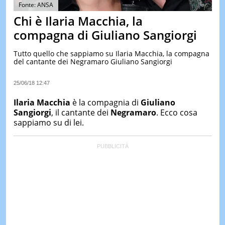
&
Fonte: ANSA
TEST
Chi è Ilaria Macchia, la
MUSIC
compagna di Giuliano Sangiorgi
&
SPETT
Tutto quello che sappiamo su Ilaria Macchia, la compagna
del cantante dei Negramaro Giuliano Sangiorgi
LE
NOTIZI
DI
25/06/18 12:47
OGGI
Ilaria Macchia
è la compagnia di
Giuliano
LE
Sangiorgi
, il cantante dei
Negramaro
. Ecco cosa
NOTIZI
sappiamo su di lei.
DI
IERI
CONTAT