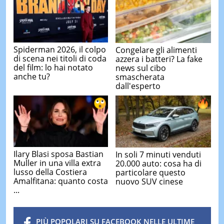
Spiderman 2026, il colpo
Congelare gli alimenti
di scena nei titoli di coda
azzera i batteri? La fake
del film: lo hai notato
news sul cibo
anche tu?
smascherata
dall'esperto
Ilary Blasi sposa Bastian
In soli 7 minuti venduti
Muller in una villa extra
20.000 auto: cosa ha di
lusso della Costiera
particolare questo
Amalfitana: quanto costa
nuovo SUV cinese
...
PIÙ POPOLARI SU FACEBOOK NELLE ULTIME