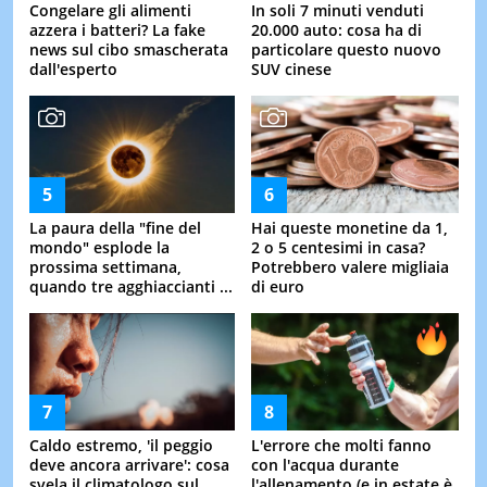
Congelare gli alimenti
In soli 7 minuti venduti
azzera i batteri? La fake
20.000 auto: cosa ha di
news sul cibo smascherata
particolare questo nuovo
dall'esperto
SUV cinese
La paura della "fine del
Hai queste monetine da 1,
mondo" esplode la
2 o 5 centesimi in casa?
prossima settimana,
Potrebbero valere migliaia
quando tre agghiaccianti ...
di euro
Caldo estremo, 'il peggio
L'errore che molti fanno
deve ancora arrivare': cosa
con l'acqua durante
svela il climatologo sul
l'allenamento (e in estate è