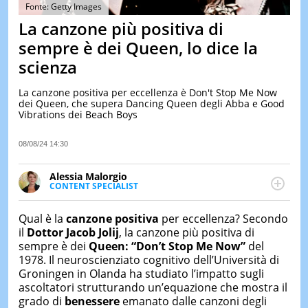
&
Fonte: Getty Images
TEST
La canzone più positiva di
MUSIC
sempre è dei Queen, lo dice la
&
scienza
SPETT
LE
La canzone positiva per eccellenza è Don't Stop Me Now
NOTIZI
dei Queen, che supera Dancing Queen degli Abba e Good
DI
Vibrations dei Beach Boys
OGGI
LE
08/08/24 14:30
NOTIZI
DI
Alessia Malorgio
IERI
CONTENT SPECIALIST
Ha conseguito un Master in Marketing Management
CONTAT
e Google Digital Training su Marketing digitale. Si
Qual è la
canzone positiva
per eccellenza? Secondo
occupa della creazione di contenuti in ottica SEO e
il
Dottor Jacob Jolij
, la canzone più positiva di
dello sviluppo di strategie marketing attraverso
sempre è dei
Queen: “Don’t Stop Me Now”
del
canali digitali.
1978. Il neuroscienziato cognitivo dell’Università di
Groningen in Olanda ha studiato l’impatto sugli
ascoltatori strutturando un’equazione che mostra il
grado di
benessere
emanato dalle canzoni degli