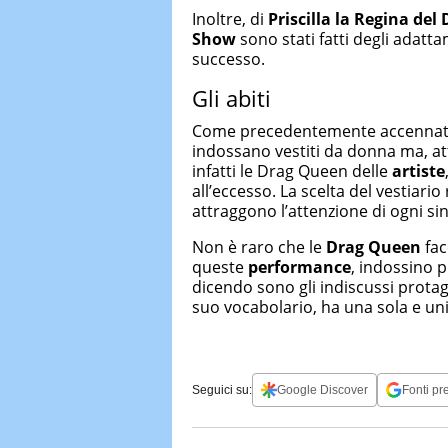
Inoltre, di
Priscilla la Regina del
Show
sono stati fatti degli adatt
successo.
Gli abiti
Come precedentemente accennat
indossano vestiti da donna ma, at
infatti le Drag Queen delle
artiste
all’eccesso. La scelta del vestiari
attraggono l’attenzione di ogni si
Non è raro che le
Drag Queen
fac
queste
performance
, indossino pi
dicendo sono gli indiscussi protag
suo vocabolario, ha una sola e un
Seguici su:
Google Discover
Fonti pre