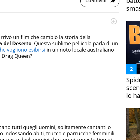
batt
CONDIVIDI
smas
rketing Management e Google Digital Training su
lla creazione di contenuti in ottica SEO e dello sviluppo
arrivò un film che cambiò la storia della
 canali digitali.
na del Deserto
. Questa sublime pellicola parla di un
he vogliono esibirsi
in un noto locale australiano
le Drag Queen?
Spid
scena
lo h
icano tutti quegli uomini, solitamente cantanti o
ico indossando abiti, trucco e parrucche femminili.
or parte degli uomini che compia questo tipo di