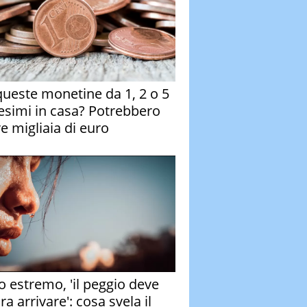
queste monetine da 1, 2 o 5
esimi in casa? Potrebbero
re migliaia di euro
o estremo, 'il peggio deve
a arrivare': cosa svela il