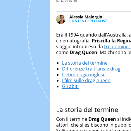
07/11/24 07:35
Alessia Malorgio
CONTENT SPECIALIST
Ha conseguito un Master in Ma
Marketing digitale. Si occupa de
Era il 1994 quando dall’Australia, 
di strategie marketing attraverso
cinematografia:
Priscilla la Regi
viaggio intrapreso da
tre uomini c
come
Drag Queen
. Ma chi sono 
La storia del termine
Differenze tra trans e drag
L'etimologia inglese
I film sulle drag queen
Gli abiti
La storia del termine
Con il termine
Drag Queen
si ind
attori, che si esibiscono in pubbl
Solitamente si pensa che la maggi