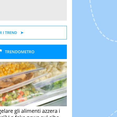
I I TREND
TRENDOMETRO
elare gli alimenti azzera i