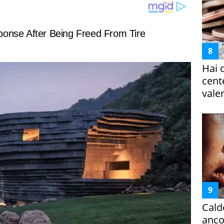
Hai 
cent
vale
Cald
ancor