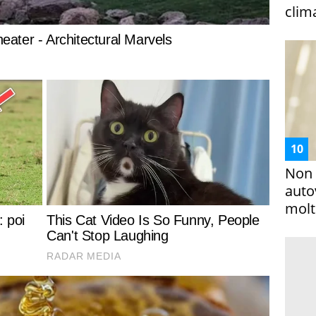
clim
Non 
auto
molto