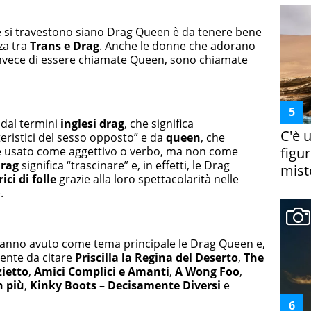
che si travestono siano Drag Queen è da tenere bene
za tra
Trans e Drag
. Anche le donne che adorano
nvece di essere chiamate Queen, sono chiamate
 dal termini
inglesi drag
, che significa
C'è 
teristici del sesso opposto” e da
queen
, che
ere usato come aggettivo o verbo, ma non come
figur
drag
significa “trascinare” e, in effetti, le Drag
miste
ici di folle
grazie alla loro spettacolarità nelle
.
 hanno avuto come tema principale le Drag Queen e,
ente da citare
Priscilla la Regina del Deserto
,
The
izietto
,
Amici Complici e Amanti
,
A Wong Foo
,
n più
,
Kinky Boots – Decisamente Diversi
e