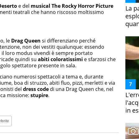
 Deserto
e del
musical The Rocky Horror Picture
La p
amenti teatrali che hanno riscosso moltissimo
espl
quan
o, le
Drag Queen
si differenziano perché
tenzione, non dei vestiti qualunque: essendo
, il loro modus vivendi è sempre portato
o ricade quindi su
abiti coloratissimi
e sfarzosi che
ngolo spettatore presente in sala.
ciano numerosi spettacoli a tema e, durante
ume, boa di struzzo, abiti fluo, pizzi, merletti e via
onisti del
dress code
di una Drag Queen che, nel
L'er
ica missione:
stupire
.
l'ac
in es
ferite