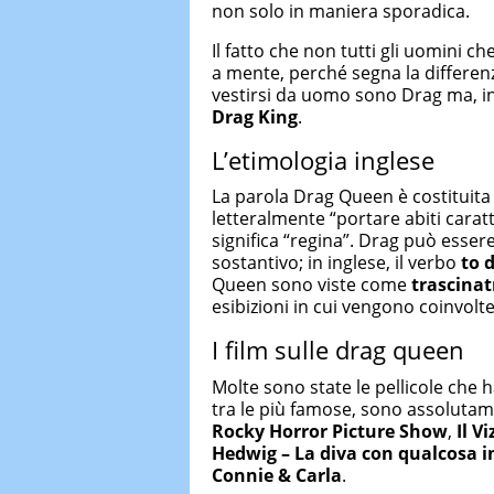
non solo in maniera sporadica.
Il fatto che non tutti gli uomini 
a mente, perché segna la differen
vestirsi da uomo sono Drag ma, i
Drag King
.
L’etimologia inglese
La parola Drag Queen è costituita
letteralmente “portare abiti carat
significa “regina”. Drag può ess
sostantivo; in inglese, il verbo
to 
Queen sono viste come
trascinatr
esibizioni in cui vengono coinvolte
I film sulle drag queen
Molte sono state le pellicole che
tra le più famose, sono assolutam
Rocky Horror Picture Show
,
Il V
Hedwig – La diva con qualcosa i
Connie & Carla
.