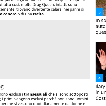
 affatto così: molte Drag Queen, infatti, sono
cemente, trovano divertente calarsi nei panni di
lo canoro
o di una
recita
.
In s
auto
ques
ag
Ilar
in un
sono esclusi i
transessuali
che si sono sottoposti
Costi
i
; i primi vengono esclusi perché non sono uomini
ndi, perché si vestono quotidianamente da donne e