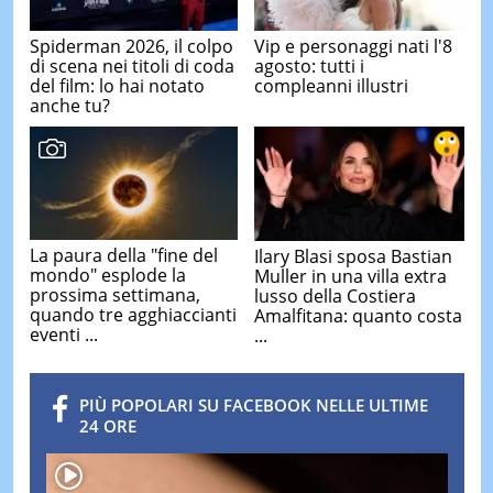
Spiderman 2026, il colpo
Vip e personaggi nati l'8
di scena nei titoli di coda
agosto: tutti i
del film: lo hai notato
compleanni illustri
anche tu?
La paura della "fine del
Ilary Blasi sposa Bastian
mondo" esplode la
Muller in una villa extra
prossima settimana,
lusso della Costiera
quando tre agghiaccianti
Amalfitana: quanto costa
eventi ...
...
PIÙ POPOLARI SU FACEBOOK NELLE ULTIME
24 ORE