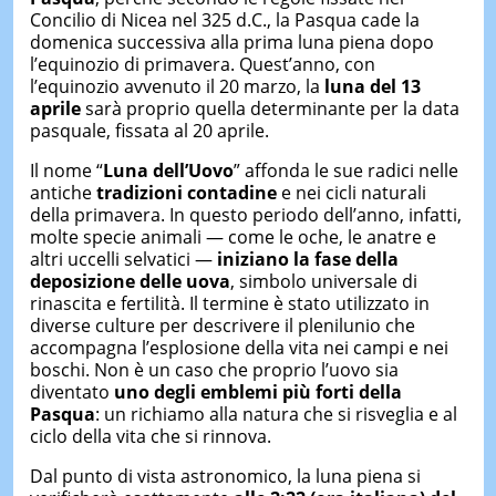
Concilio di Nicea nel 325 d.C., la Pasqua cade la
domenica successiva alla prima luna piena dopo
l’equinozio di primavera. Quest’anno, con
l’equinozio avvenuto il 20 marzo, la
luna del 13
aprile
sarà proprio quella determinante per la data
pasquale, fissata al 20 aprile.
Il nome “
Luna dell’Uovo
” affonda le sue radici nelle
antiche
tradizioni contadine
e nei cicli naturali
della primavera. In questo periodo dell’anno, infatti,
molte specie animali — come le oche, le anatre e
altri uccelli selvatici —
iniziano la fase della
deposizione delle uova
, simbolo universale di
rinascita e fertilità. Il termine è stato utilizzato in
diverse culture per descrivere il plenilunio che
accompagna l’esplosione della vita nei campi e nei
boschi. Non è un caso che proprio l’uovo sia
diventato
uno degli emblemi più forti della
Pasqua
: un richiamo alla natura che si risveglia e al
ciclo della vita che si rinnova.
Dal punto di vista astronomico, la luna piena si