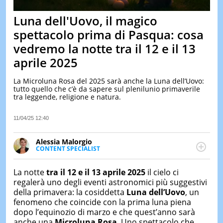
&
TEST
Luna dell'Uovo, il magico
MUSIC
spettacolo prima di Pasqua: cosa
&
vedremo la notte tra il 12 e il 13
SPETT
aprile 2025
LE
NOTIZI
DI
La Microluna Rosa del 2025 sarà anche la Luna dell’Uovo:
OGGI
tutto quello che c’è da sapere sul plenilunio primaverile
tra leggende, religione e natura.
LE
NOTIZI
11/04/25 12:40
DI
IERI
Alessia Malorgio
CONTAT
CONTENT SPECIALIST
Ha conseguito un Master in Marketing Management
e Google Digital Training su Marketing digitale. Si
La notte
tra il 12 e il 13 aprile 2025
il cielo ci
occupa della creazione di contenuti in ottica SEO e
regalerà uno degli eventi astronomici più suggestivi
dello sviluppo di strategie marketing attraverso
della primavera: la cosiddetta
Luna dell’Uovo
, un
canali digitali.
fenomeno che coincide con la prima luna piena
dopo l’equinozio di marzo e che quest’anno sarà
anche una
Microluna Rosa
. Uno spettacolo che,