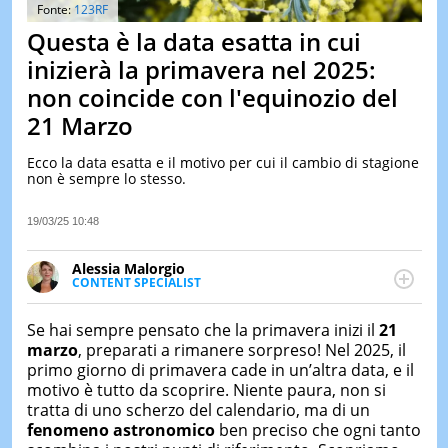
&
Fonte:
123RF
TEST
Questa è la data esatta in cui
MUSIC
inizierà la primavera nel 2025:
&
non coincide con l'equinozio del
SPETT
21 Marzo
LE
NOTIZI
DI
Ecco la data esatta e il motivo per cui il cambio di stagione
OGGI
non è sempre lo stesso.
LE
19/03/25 10:48
NOTIZI
DI
IERI
Alessia Malorgio
CONTENT SPECIALIST
CONTAT
Ha conseguito un Master in Marketing Management
e Google Digital Training su Marketing digitale. Si
Se hai sempre pensato che la primavera inizi il
21
occupa della creazione di contenuti in ottica SEO e
marzo
, preparati a rimanere sorpreso! Nel 2025, il
dello sviluppo di strategie marketing attraverso
primo giorno di primavera cade in un’altra data, e il
canali digitali.
motivo è tutto da scoprire. Niente paura, non si
tratta di uno scherzo del calendario, ma di un
fenomeno astronomico
ben preciso che ogni tanto