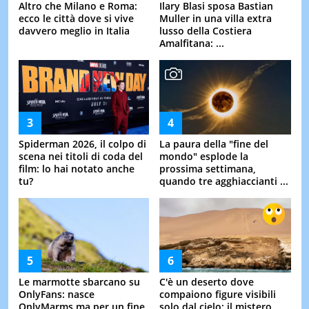
Altro che Milano e Roma:
Ilary Blasi sposa Bastian
ecco le città dove si vive
Muller in una villa extra
davvero meglio in Italia
lusso della Costiera
Amalfitana: ...
Spiderman 2026, il colpo di
La paura della "fine del
scena nei titoli di coda del
mondo" esplode la
film: lo hai notato anche
prossima settimana,
tu?
quando tre agghiaccianti ...
Le marmotte sbarcano su
C'è un deserto dove
OnlyFans: nasce
compaiono figure visibili
OnlyMarms ma per un fine
solo dal cielo: il mistero