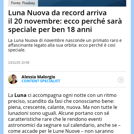
&
Fonte: Pixabay
TEST
Luna Nuova da record arriva
MUSIC
il 20 novembre: ecco perché sarà
&
speciale per ben 18 anni
SPETT
LE
La Luna Nuova di novembre nasconde un primato raro e
NOTIZI
affascinante legato alla sua orbita: ecco perché è così
DI
speciale.
OGGI
LE
13/11/25 10:58
NOTIZI
DI
Alessia Malorgio
IERI
CONTENT SPECIALIST
Ha conseguito un Master in Marketing Management
CONTAT
e Google Digital Training su Marketing digitale. Si
La
Luna
ci accompagna ogni notte con un ritmo
occupa della creazione di contenuti in ottica SEO e
preciso, scandito da fasi che conosciamo bene:
dello sviluppo di strategie marketing attraverso
piena, crescente, calante, nuova. Ma non tutte le
canali digitali.
lunazioni sono uguali. Alcune portano con sé
caratteristiche rare che le rendono eventi
astronomici da segnare sul calendario, anche se –
come accade per le Lune Nuove – non saranno