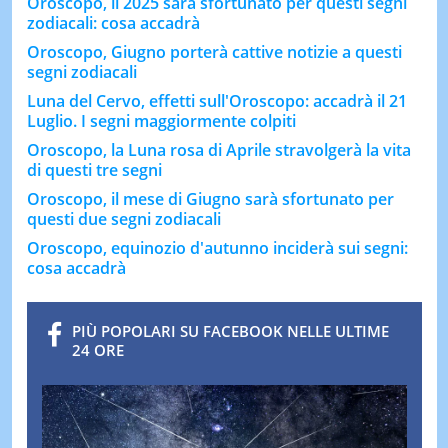
Oroscopo, il 2025 sarà sfortunato per questi segni
zodiacali: cosa accadrà
Oroscopo, Giugno porterà cattive notizie a questi
segni zodiacali
Luna del Cervo, effetti sull'Oroscopo: accadrà il 21
Luglio. I segni maggiormente colpiti
Oroscopo, la Luna rosa di Aprile stravolgerà la vita
di questi tre segni
Oroscopo, il mese di Giugno sarà sfortunato per
questi due segni zodiacali
Oroscopo, equinozio d'autunno inciderà sui segni:
cosa accadrà
PIÙ POPOLARI SU FACEBOOK NELLE ULTIME
24 ORE