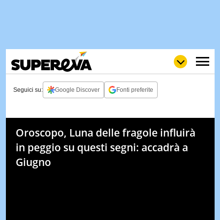
Seguici su:
Google Discover
Fonti preferite
NEWS
LOL
GULP
LOVE
Oroscopo, Luna delle fragole influirà
STORIE
in peggio su questi segni: accadrà a
VIDEO
Giugno
WOW
POP
CURIOS
CINEM
& TV
QUIZ