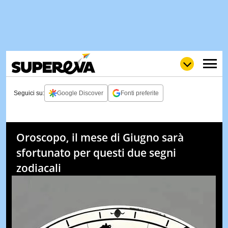
Seguici su:
Google Discover
Fonti preferite
NEWS
LOL
GULP
LOVE
Oroscopo, il mese di Giugno sarà
STORIE
sfortunato per questi due segni
VIDEO
zodiacali
WOW
POP
CURIOS
CINEM
& TV
QUIZ