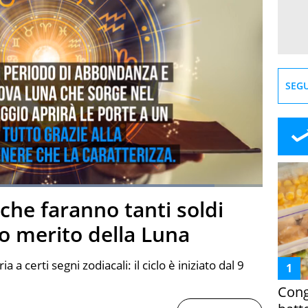
SEGU
Loaded
:
89.03%
che faranno tanti soldi
creen
to merito della Luna
 a certi segni zodiacali: il ciclo è iniziato dal 9
Cong