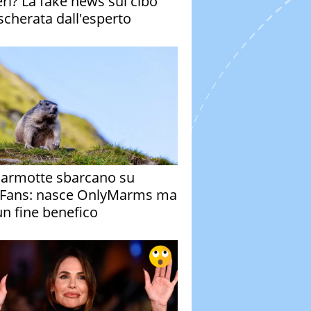
eri? La fake news sul cibo
cherata dall'esperto
armotte sbarcano su
Fans: nasce OnlyMarms ma
un fine benefico