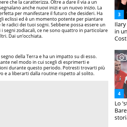
re che la caratterizza. Oltre a dare il via a un
segnalano anche nuovi inizi e un nuovo inizio. La
rfetta per manifestare il futuro che desideri. Ha
li eclissi ed è un momento potente per piantare
Ilar
le radici dei tuoi sogni. Sebbene possa essere un
i segni zodiacali, ce ne sono quattro in particolare
in un
ltri. Dai un’occhiata.
Costi
 segno della Terra e ha un impatto su di esso.
te nel modo in cui scegli di esprimerti e
ioni durante questo periodo. Potresti trovarti più
e a liberarti dalla routine rispetto al solito.
Lo '
Bare
stori