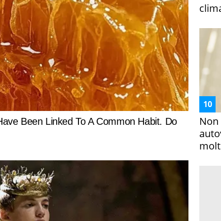
clim
Non 
auto
molto