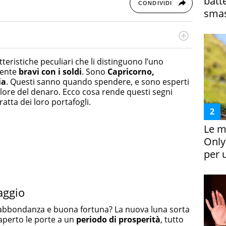
batt
CONDIVIDI
smas
rketing Management e Google Digital Training su
lla creazione di contenuti in ottica SEO e dello sviluppo
teristiche peculiari che li distinguono l’uno
 canali digitali.
mente
bravi con i soldi
. Sono
Capricorno,
ia
. Questi sanno quando spendere, e sono esperti
alore del denaro. Ecco cosa rende questi segni
atta dei loro portafogli.
Le m
Only
per 
aggio
i abbondanza e buona fortuna? La nuova luna sorta
 aperto le porte a un
periodo di prosperità
, tutto