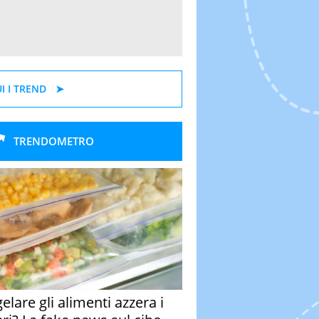
I I TREND
TRENDOMETRO
elare gli alimenti azzera i