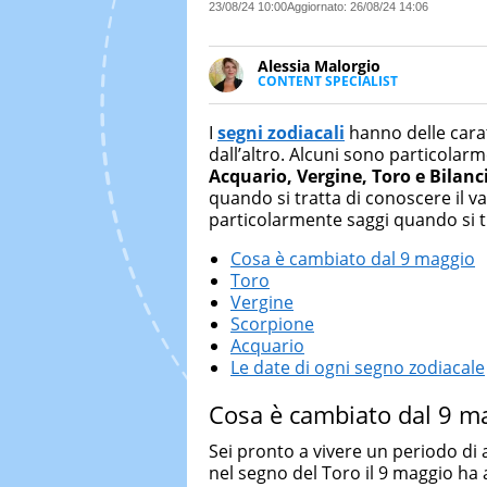
23/08/24 10:00
Aggiornato:
26/08/24 14:06
Alessia Malorgio
CONTENT SPECIALIST
Ha conseguito un Master in Ma
Marketing digitale. Si occupa de
I
segni zodiacali
hanno delle carat
di strategie marketing attraverso
dall’altro. Alcuni sono particolar
Acquario, Vergine, Toro e Bilanc
quando si tratta di conoscere il v
particolarmente saggi quando si tr
Cosa è cambiato dal 9 maggio
Toro
Vergine
Scorpione
Acquario
Le date di ogni segno zodiacale
Cosa è cambiato dal 9 m
Sei pronto a vivere un periodo d
nel segno del Toro il 9 maggio ha