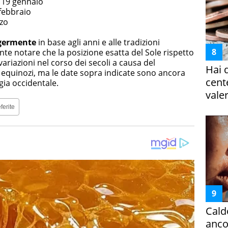
l 19 gennaio
 febbraio
rzo
ggermente
in base agli anni e alle tradizioni
nte notare che la posizione esatta del Sole rispetto
variazioni nel corso dei secoli a causa del
Hai 
equinozi, ma le date sopra indicate sono ancora
cent
gia occidentale.
vale
ferite
Cald
ancor