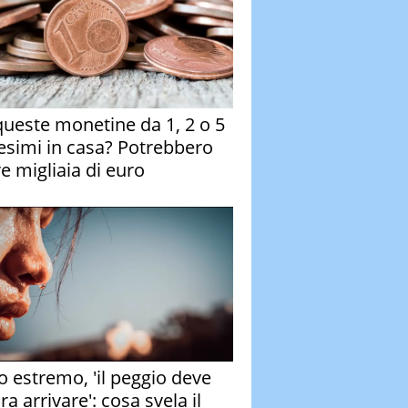
queste monetine da 1, 2 o 5
esimi in casa? Potrebbero
re migliaia di euro
o estremo, 'il peggio deve
a arrivare': cosa svela il