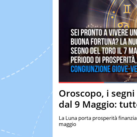
Current Time
0:19
Duration
1:18
Oroscopo, i segni 
Pause
Unmute
Fulls
dal 9 Maggio: tut
La Luna porta prosperità finanziaria
maggio