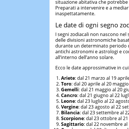
situazione abitativa che potrebbe 
Preparati a intervenire e a mediar
inaspettatamente.
Le date di ogni segno zo
I segni zodiacali non nascono nel
delle divisioni astronomiche basate
durante un determinato periodo del
antichi astronomi e astrologi e cor
all’interno dell’anno solare.
Ecco le date approssimative in cui
Ariete
: dal 21 marzo al 19 april
Toro
: dal 20 aprile al 20 maggio
Gemelli
: dal 21 maggio al 20 g
Cancro
: dal 21 giugno al 22 lugl
Leone
: dal 23 luglio al 22 agost
Vergine
: dal 23 agosto al 22 s
Bilancia
: dal 23 settembre al 2
Scorpione
: dal 23 ottobre al 
Sagittario
: dal 22 novembre al