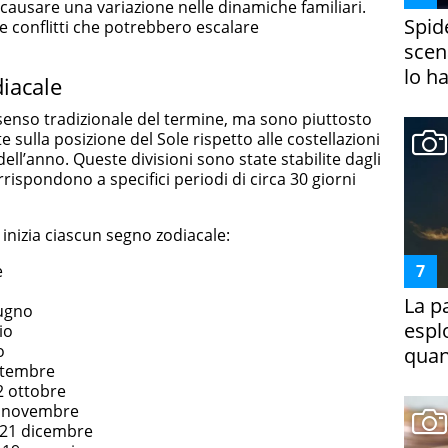
causare una variazione nelle dinamiche familiari.
Spid
e conflitti che potrebbero escalare
scena
lo h
diacale
 senso tradizionale del termine, ma sono piuttosto
 sulla posizione del Sole rispetto alle costellazioni
l’anno. Queste divisioni sono state stabilite dagli
rispondono a specifici periodi di circa 30 giorni
 inizia ciascun segno zodiacale:
e
La p
iugno
espl
io
o
quan
ettembre
2 ottobre
21 novembre
 21 dicembre