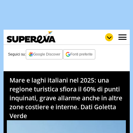
Seguici su:
Google Discover
Fonti preferite
NEWS
LOL
GULP
LOVE
Mare e laghi italiani nel 2025: una
STORIE
regione turistica sfiora il 60% di punti
VIDEO
inquinati, grave allarme anche in altre
WOW
POP
CURIOS
zone costiere e interne. Dati Goletta
Verde
CINEM
& TV
QUIZ