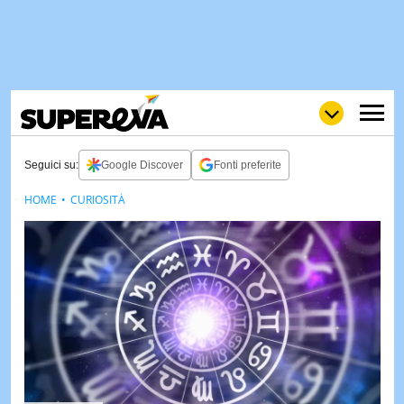
Seguici su:
Google Discover
Fonti preferite
HOME
CURIOSITÀ
NEWS
LOL
GULP
LOVE
STORIE
VIDEO
WOW
POP
CURIOS
CINEM
& TV
QUIZ