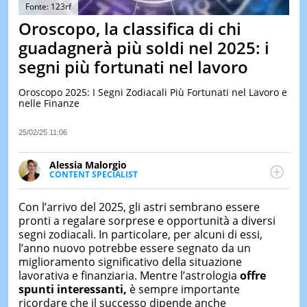
&
Fonte: 123rf
TEST
Oroscopo, la classifica di chi
MUSIC
guadagnerà più soldi nel 2025: i
&
segni più fortunati nel lavoro
SPETT
LE
Oroscopo 2025: I Segni Zodiacali Più Fortunati nel Lavoro e
NOTIZI
nelle Finanze
DI
OGGI
25/02/25 11:06
LE
NOTIZI
Alessia Malorgio
DI
CONTENT SPECIALIST
IERI
Ha conseguito un Master in Marketing Management
e Google Digital Training su Marketing digitale. Si
CONTAT
Con l’arrivo del 2025, gli astri sembrano essere
occupa della creazione di contenuti in ottica SEO e
pronti a regalare sorprese e opportunità a diversi
dello sviluppo di strategie marketing attraverso
segni zodiacali. In particolare, per alcuni di essi,
canali digitali.
l’anno nuovo potrebbe essere segnato da un
miglioramento significativo della situazione
lavorativa e finanziaria. Mentre l’astrologia
offre
spunti interessanti,
è sempre importante
ricordare che il successo dipende anche