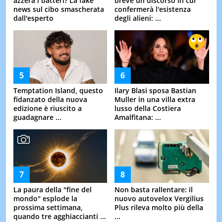
azzera i batteri? La fake
breve un discorso in cui
news sul cibo smascherata
confermerà l'esistenza
dall'esperto
degli alieni: ...
Temptation Island, questo
Ilary Blasi sposa Bastian
fidanzato della nuova
Muller in una villa extra
edizione è riuscito a
lusso della Costiera
guadagnare ...
Amalfitana: ...
La paura della "fine del
Non basta rallentare: il
mondo" esplode la
nuovo autovelox Vergilius
prossima settimana,
Plus rileva molto più della
quando tre agghiaccianti ...
...