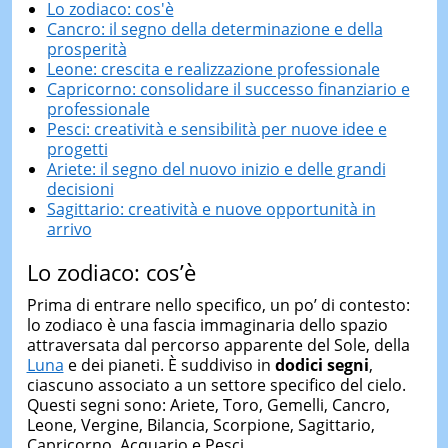
Lo zodiaco: cos'è
Cancro: il segno della determinazione e della
prosperità
Leone: crescita e realizzazione professionale
Capricorno: consolidare il successo finanziario e
professionale
Pesci: creatività e sensibilità per nuove idee e
progetti
Ariete: il segno del nuovo inizio e delle grandi
decisioni
Sagittario: creatività e nuove opportunità in
arrivo
Lo zodiaco: cos’è
Prima di entrare nello specifico, un po’ di contesto:
lo zodiaco è una fascia immaginaria dello spazio
attraversata dal percorso apparente del Sole, della
Luna
e dei pianeti. È suddiviso in
dodici segni
,
ciascuno associato a un settore specifico del cielo.
Questi segni sono: Ariete, Toro, Gemelli, Cancro,
Leone, Vergine, Bilancia, Scorpione, Sagittario,
Capricorno, Acquario e Pesci.