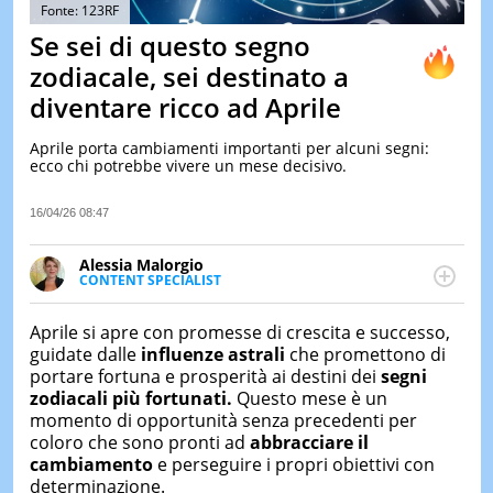
&
Fonte: 123RF
TEST
Se sei di questo segno
MUSIC
zodiacale, sei destinato a
&
diventare ricco ad Aprile
SPETT
LE
Aprile porta cambiamenti importanti per alcuni segni:
NOTIZI
ecco chi potrebbe vivere un mese decisivo.
DI
OGGI
16/04/26 08:47
LE
NOTIZI
Alessia Malorgio
DI
CONTENT SPECIALIST
IERI
Ha conseguito un Master in Marketing Management
e Google Digital Training su Marketing digitale. Si
CONTAT
Aprile si apre con promesse di crescita e successo,
occupa della creazione di contenuti in ottica SEO e
guidate dalle
influenze astrali
che promettono di
dello sviluppo di strategie marketing attraverso
portare fortuna e prosperità ai destini dei
segni
canali digitali.
zodiacali più fortunati.
Questo mese è un
momento di opportunità senza precedenti per
coloro che sono pronti ad
abbracciare il
cambiamento
e perseguire i propri obiettivi con
determinazione.