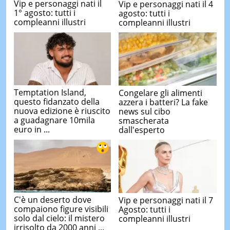
Vip e personaggi nati il
Vip e personaggi nati il 4
1° agosto: tutti i
agosto: tutti i
compleanni illustri
compleanni illustri
Temptation Island,
Congelare gli alimenti
questo fidanzato della
azzera i batteri? La fake
nuova edizione è riuscito
news sul cibo
a guadagnare 10mila
smascherata
euro in ...
dall'esperto
C'è un deserto dove
Vip e personaggi nati il 7
compaiono figure visibili
Agosto: tutti i
solo dal cielo: il mistero
compleanni illustri
irrisolto da 2000 anni ...