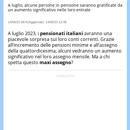
A luglio, alcune persone in pensione saranno gratificate da
LE
un aumento significativo nelle loro entrate
NOTIZI
DI
OGGI
14/06/23 08:41
Aggiornato:
14/06/23 12:48
LE
A luglio 2023, i
pensionati italiani
avranno una
NOTIZI
piacevole sorpresa sui loro conti correnti. Grazie
DI
all’incremento delle pensioni minime e all’assegno
IERI
della quattordicesima, alcuni vedranno un aumento
significativo nel loro assegno mensile. Ma a chi
CONTAT
spetta questo
maxi assegno
?