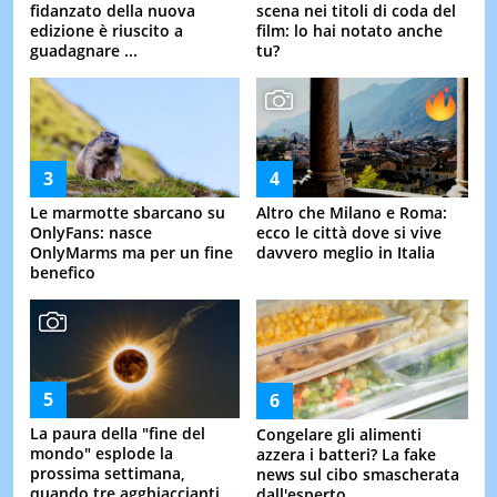
fidanzato della nuova
scena nei titoli di coda del
edizione è riuscito a
film: lo hai notato anche
guadagnare ...
tu?
Le marmotte sbarcano su
Altro che Milano e Roma:
OnlyFans: nasce
ecco le città dove si vive
OnlyMarms ma per un fine
davvero meglio in Italia
benefico
La paura della "fine del
Congelare gli alimenti
mondo" esplode la
azzera i batteri? La fake
prossima settimana,
news sul cibo smascherata
quando tre agghiaccianti ...
dall'esperto