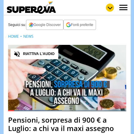
Seguici su:
Google Discover
Fonti preferite
HOME
NEWS
NEWS
LOL
GULP
LOVE
Audio
STORIE
RIATTIVA L'AUDIO
VIDEO
WOW
POP
CURIOS
CINEM
& TV
QUIZ
&
TEST
Loaded
:
45.64%
Pensioni, sorpresa di 900 € a
Pause
Unmute
MUSIC
Luglio: a chi va il maxi assegno
&
SPETT