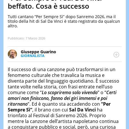
&
beffato. Cosa è successo
TEST
Tutti cantano “Per Sempre Sì” dopo Sanremo 2026, ma il
MUSIC
titolo della hit di Sal Da Vinci è stato registrato da qualcun
&
altro.
SPETT
LE
Pubblicato:
7 Marzo 2026
NOTIZI
DI
OGGI
Giuseppe Guarino
GIORNALISTA
Ph(D) in Diritto Comparato e processi di
LE
NOTIZI
integrazione e attivo nel campo della ricerca, in
Il successo di una canzone può trasformarsi in un
DI
particolare sulla Storia contemporanea di America
fenomeno culturale che travalica la musica e
IERI
Latina e Spagna. Collabora con numerose testate ed
diventa parte del linguaggio quotidiano. È successo
è presidente dell'Associazione Culturale "La
CONTAT
tante volte nella storia, con frasi entrate nell’uso
Biblioteca del Sannio".
comune come “
Lo scopriremo solo vivendo
” o “
Certi
amori non finiscono, fanno dei giri immensi e poi
ritornano
”. Ed è quanto sta accadendo con
“Per
Sempre Sì”
, il brano con cui
Sal Da Vinci
ha
trionfato al Festival di Sanremo 2026. Proprio
mentre la canzone dell’artista napoletano continua
a conquistare pubblico e social, però, una curiosa